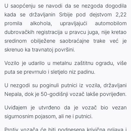
U saopćenju se navodi da se nezgoda dogodila
kada se državljanin Srbije pod dejstvom 2,22
promila alkohola, upravljajući automobilom
dubrovačkih registracija u pravcu juga, nije kretao
sredinom obilježene saobraćajne trake već je
skrenuo ka travnatoj površini.
Vozilo je udarilo u metalnu zaštitnu ogradu, više
puta se prevrnulo i sletjelo niz padinu.
U nezgodi su poginuli putnici iz vozila, državljani
Nepala, dok je 50-godišnji vozač lakše povrijeđen.
Uviđajem je utvrđeno da je vozač bio vezan
sigurnosnim pojasom, ali ne i putnici.
Protiv vozača će biti podnesena krivična prijava i