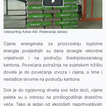
Play
Video
videoprilog Adise Alić (Federacija danas)
Cijene energenata za proizvodnju toplotne
energije posljednjih su dana dosegle rekordne
vrijednosti i na području Srednjobosanskog
kantona. Povećana potražnja na svjetskom tržištu
dovela je do povećanja izvoza i cijena, a time i
nestašice sirovine na području kantona.
Dok je do ogrjevnog drveta sve teže doći, cijene
peleta su u odnosu na prošlogodišnje drastično
veće. Tako je jedan od ekoloških najprihvatljivijih