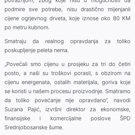
potražnjom, zbog koje nisu u mogućnosti da
podmire sve potrebe, nisu drastično mijenjanli
cijene ogrjevnog drveta, koje iznose oko 80 KM
po metru kubnom.
Smatraju da realnog opravdanja za toliko
poskupljenje peleta nema.
„Povećali smo cijenu u prosjeku za tri do četiri
posto, a naši su troškovi porasli, s obzirom na
cijenu energenata, ostalih materijala, goriva koje
se koristi u našem procesu proizvodnje. Smatramo
da toliko povećanje nije opravdano“, navodi
Suzana Pajić, izvršni direktor za ekonomske,
finansijske i komercijalne poslove ŠPD
Srednjobosanske šume.