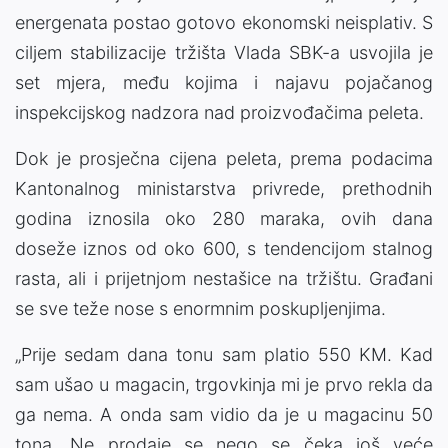
energenata postao gotovo ekonomski neisplativ. S
ciljem stabilizacije tržišta Vlada SBK-a usvojila je
set mjera, među kojima i najavu pojačanog
inspekcijskog nadzora nad proizvođačima peleta.
Dok je prosječna cijena peleta, prema podacima
Kantonalnog ministarstva privrede, prethodnih
godina iznosila oko 280 maraka, ovih dana
doseže iznos od oko 600, s tendencijom stalnog
rasta, ali i prijetnjom nestašice na tržištu. Građani
se sve teže nose s enormnim poskupljenjima.
„Prije sedam dana tonu sam platio 550 KM. Kad
sam ušao u magacin, trgovkinja mi je prvo rekla da
ga nema. A onda sam vidio da je u magacinu 50
tona. Ne prodaje se nego se čeka još veće