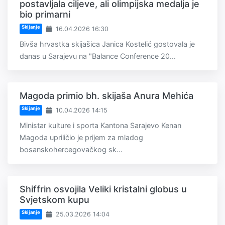
postavljala ciljeve, ali olimpijska medalja je
bio primarni
Skijanje
16.04.2026 16:30
Bivša hrvastka skijašica Janica Kostelić gostovala je
danas u Sarajevu na "Balance Conference 20...
Magoda primio bh. skijaša Anura Mehića
Skijanje
10.04.2026 14:15
Ministar kulture i sporta Kantona Sarajevo Kenan
Magoda upriličio je prijem za mladog
bosanskohercegovačkog sk...
Shiffrin osvojila Veliki kristalni globus u
Svjetskom kupu
Skijanje
25.03.2026 14:04