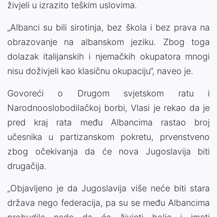
živjeli u izrazito teškim uslovima.
„Albanci su bili sirotinja, bez škola i bez prava na
obrazovanje na albanskom jeziku. Zbog toga
dolazak italijanskih i njemačkih okupatora mnogi
nisu doživjeli kao klasičnu okupaciju“, naveo je.
Govoreći o Drugom svjetskom ratu i
Narodnooslobodilačkoj borbi, Vlasi je rekao da je
pred kraj rata među Albancima rastao broj
učesnika u partizanskom pokretu, prvenstveno
zbog očekivanja da će nova Jugoslavija biti
drugačija.
„Objavljeno je da Jugoslavija više neće biti stara
država nego federacija, pa su se među Albancima