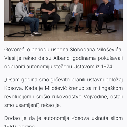
Govoreći o periodu uspona Slobodana Miloševića,
Vlasi je rekao da su Albanci godinama pokušavali
odbraniti autonomiju stečenu Ustavom iz 1974.
„Osam godina smo grčevito branili ustavni položaj
Kosova. Kada je Milošević krenuo sa mitingaškom
revolucijom i srušio rukovodstvo Vojvodine, ostali
smo usamljeni“, rekao je.
Dodao je da je autonomija Kosova ukinuta silom
1989. godine.