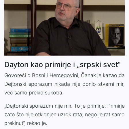
Dayton kao primirje i „srpski svet“
Govoreći o Bosni i Hercegovini, Čanak je kazao da
Dejtonski sporazum nikada nije donio stvarni mir,
već samo prekid sukoba.
„Dejtonski sporazum nije mir. To je primirje. Primirje
zato što nije otklonjen uzrok rata, nego je rat samo
prekinut“, rekao je.