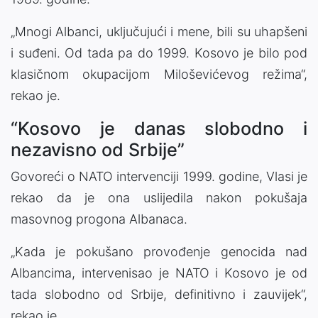
„Mnogi Albanci, uključujući i mene, bili su uhapšeni
i suđeni. Od tada pa do 1999. Kosovo je bilo pod
klasičnom okupacijom Miloševićevog režima“,
rekao je.
“Kosovo je danas slobodno i
nezavisno od Srbije”
Govoreći o NATO intervenciji 1999. godine, Vlasi je
rekao da je ona uslijedila nakon pokušaja
masovnog progona Albanaca.
„Kada je pokušano provođenje genocida nad
Albancima, intervenisao je NATO i Kosovo je od
tada slobodno od Srbije, definitivno i zauvijek“,
rekao je.