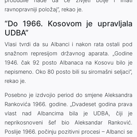
probudile nade da će živjeti bolje i imati
ravnopravniji položaj“, rekao je.
“Do 1966. Kosovom je upravljala
UDBA”
Vlasi tvrdi da su Albanci i nakon rata ostali pod
snažnom represijom državnog aparata. „Godine
1946. čak 92 posto Albanaca na Kosovu bilo je
nepismeno. Oko 80 posto bili su siromašni seljaci“,
rekao je.
Posebno je izdvojio period do smjene Aleksandra
Rankovića 1966. godine. „Dvadeset godina prava
vlast nad Albancima bila je UDBA, čiji je
neprikosnoveni šef bio Aleksandar Ranković.
Poslije 1966. počinju pozitivni procesi – Albanci se