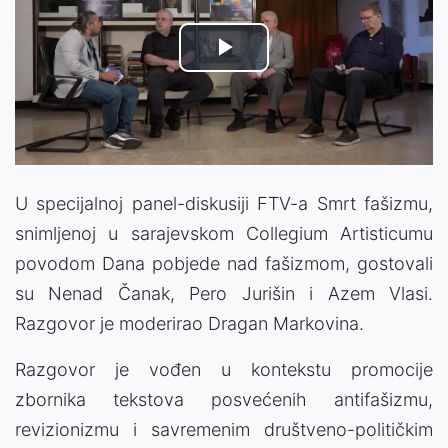
Play
Video
U specijalnoj panel-diskusiji FTV-a Smrt fašizmu,
snimljenoj u sarajevskom Collegium Artisticumu
povodom Dana pobjede nad fašizmom, gostovali
su Nenad Čanak, Pero Jurišin i Azem Vlasi.
Razgovor je moderirao Dragan Markovina.
Razgovor je vođen u kontekstu promocije
zbornika tekstova posvećenih antifašizmu,
revizionizmu i savremenim društveno-političkim