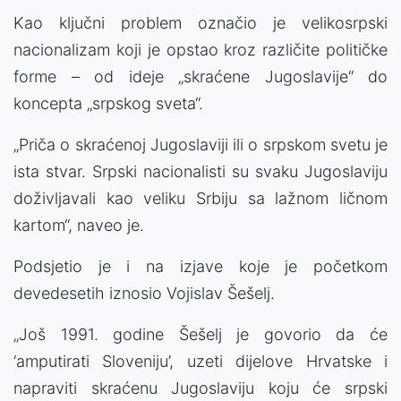
Kao ključni problem označio je velikosrpski
nacionalizam koji je opstao kroz različite političke
forme – od ideje „skraćene Jugoslavije“ do
koncepta „srpskog sveta“.
„Priča o skraćenoj Jugoslaviji ili o srpskom svetu je
ista stvar. Srpski nacionalisti su svaku Jugoslaviju
doživljavali kao veliku Srbiju sa lažnom ličnom
kartom“, naveo je.
Podsjetio je i na izjave koje je početkom
devedesetih iznosio Vojislav Šešelj.
„Još 1991. godine Šešelj je govorio da će
‘amputirati Sloveniju’, uzeti dijelove Hrvatske i
napraviti skraćenu Jugoslaviju koju će srpski