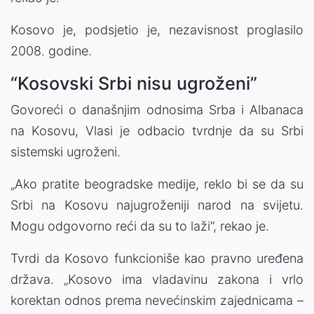
Kosovo je, podsjetio je, nezavisnost proglasilo
2008. godine.
“Kosovski Srbi nisu ugroženi”
Govoreći o današnjim odnosima Srba i Albanaca
na Kosovu, Vlasi je odbacio tvrdnje da su Srbi
sistemski ugroženi.
„Ako pratite beogradske medije, reklo bi se da su
Srbi na Kosovu najugroženiji narod na svijetu.
Mogu odgovorno reći da su to laži“, rekao je.
Tvrdi da Kosovo funkcioniše kao pravno uređena
država. „Kosovo ima vladavinu zakona i vrlo
korektan odnos prema nevećinskim zajednicama –