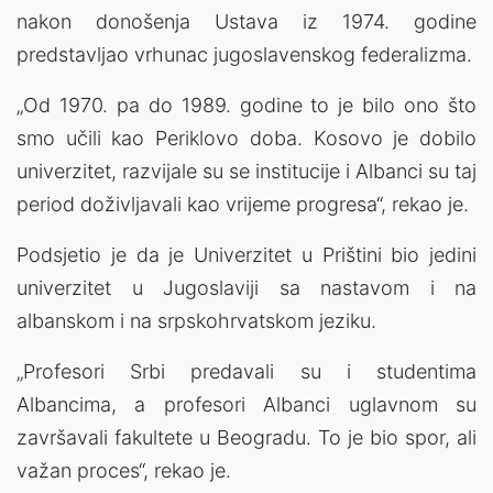
nakon donošenja Ustava iz 1974. godine
predstavljao vrhunac jugoslavenskog federalizma.
„Od 1970. pa do 1989. godine to je bilo ono što
smo učili kao Periklovo doba. Kosovo je dobilo
univerzitet, razvijale su se institucije i Albanci su taj
period doživljavali kao vrijeme progresa“, rekao je.
Podsjetio je da je Univerzitet u Prištini bio jedini
univerzitet u Jugoslaviji sa nastavom i na
albanskom i na srpskohrvatskom jeziku.
„Profesori Srbi predavali su i studentima
Albancima, a profesori Albanci uglavnom su
završavali fakultete u Beogradu. To je bio spor, ali
važan proces“, rekao je.