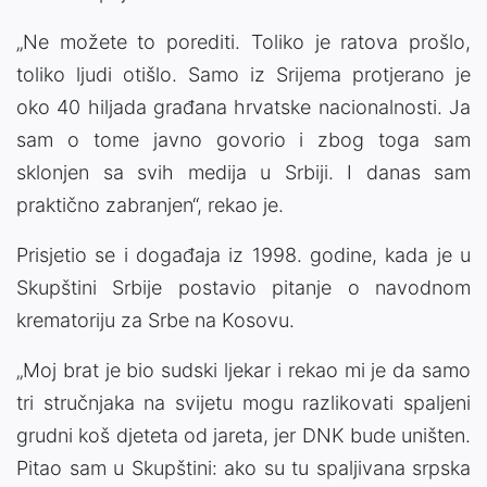
„Ne možete to porediti. Toliko je ratova prošlo,
toliko ljudi otišlo. Samo iz Srijema protjerano je
oko 40 hiljada građana hrvatske nacionalnosti. Ja
sam o tome javno govorio i zbog toga sam
sklonjen sa svih medija u Srbiji. I danas sam
praktično zabranjen“, rekao je.
Prisjetio se i događaja iz 1998. godine, kada je u
Skupštini Srbije postavio pitanje o navodnom
krematoriju za Srbe na Kosovu.
„Moj brat je bio sudski ljekar i rekao mi je da samo
tri stručnjaka na svijetu mogu razlikovati spaljeni
grudni koš djeteta od jareta, jer DNK bude uništen.
Pitao sam u Skupštini: ako su tu spaljivana srpska