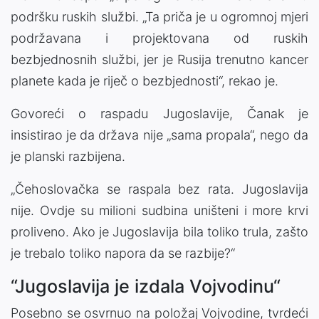
podršku ruskih službi. „Ta priča je u ogromnoj mjeri
podržavana i projektovana od ruskih
bezbjednosnih službi, jer je Rusija trenutno kancer
planete kada je riječ o bezbjednosti“, rekao je.
Govoreći o raspadu Jugoslavije, Čanak je
insistirao je da država nije „sama propala“, nego da
je planski razbijena.
„Čehoslovačka se raspala bez rata. Jugoslavija
nije. Ovdje su milioni sudbina uništeni i more krvi
proliveno. Ako je Jugoslavija bila toliko trula, zašto
je trebalo toliko napora da se razbije?“
“Jugoslavija je izdala Vojvodinu“
Posebno se osvrnuo na položaj Vojvodine, tvrdeći