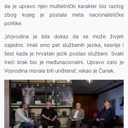
da je upravo njen multietnički karakter bio razlog
zbog kojeg je postala meta nacionalističke
politike.
„Vojvodina je bila dokaz da se može živjeti
zajedno. Imali smo pet službenih jezika, kasnije i
šest kada je hrvatski jezik postao službeni. Svaki
treći brak bio je međunacionalni. Upravo zato je
Vojvodina morala biti uništena“, rekao je Čanak.