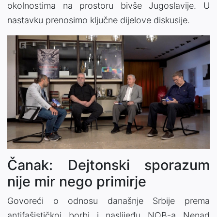
okolnostima na prostoru bivše Jugoslavije. U
nastavku prenosimo ključne dijelove diskusije.
Čanak: Dejtonski sporazum
nije mir nego primirje
Govoreći o odnosu današnje Srbije prema
antifašističkoj borbi i naslijeđu NOB-a Nenad