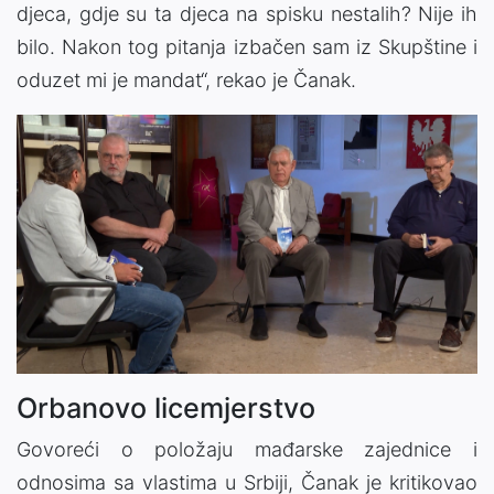
djeca, gdje su ta djeca na spisku nestalih? Nije ih
bilo. Nakon tog pitanja izbačen sam iz Skupštine i
oduzet mi je mandat“, rekao je Čanak.
Orbanovo licemjerstvo
Govoreći o položaju mađarske zajednice i
odnosima sa vlastima u Srbiji, Čanak je kritikovao