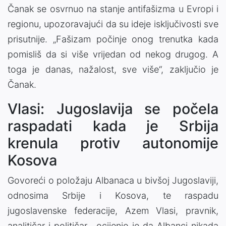
Čanak se osvrnuo na stanje antifašizma u Evropi i
regionu, upozoravajući da su ideje isključivosti sve
prisutnije. „Fašizam počinje onog trenutka kada
pomisliš da si više vrijedan od nekog drugog. A
toga je danas, nažalost, sve više“, zaključio je
Čanak.
Vlasi: Jugoslavija se počela
raspadati kada je Srbija
krenula protiv autonomije
Kosova
Govoreći o položaju Albanaca u bivšoj Jugoslaviji,
odnosima Srbije i Kosova, te raspadu
jugoslavenske federacije, Azem Vlasi, pravnik,
analitičar i političar, ocijenio je da Albanci nikada