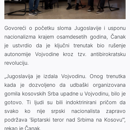
Govoreći o početku sloma Jugoslavije i usponu
nacionalizma krajem osamdesetih godina, Čanak
je ustvrdio da je ključni trenutak bio rušenje
autonomije Vojvodine kroz tzv. antibirokratsku
revoluciju.
„Jugoslavija je izdala Vojvodinu. Onog trenutka
kada je dozvoljeno da udbaški organizovana
gomila kosovskih Srba upadne u Vojvodinu, bilo je
gotovo. Ti ljudi su bili indoktrinirani pričom da
svako ko nije srpski nacionalista zapravo
podržava ‘šiptarski teror nad Srbima na Kosovu’“,
rekao je Čanak.