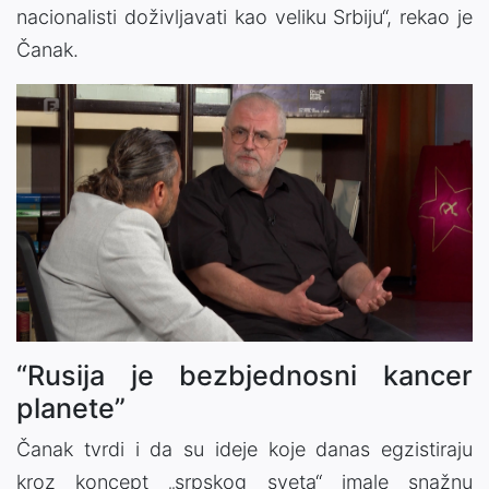
nacionalisti doživljavati kao veliku Srbiju“, rekao je
Čanak.
“Rusija je bezbjednosni kancer
planete”
Čanak tvrdi i da su ideje koje danas egzistiraju
kroz koncept „srpskog sveta“ imale snažnu