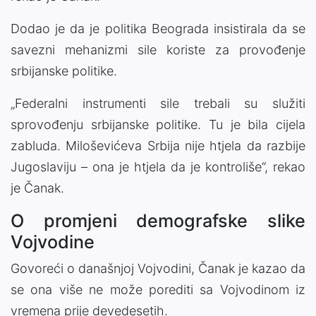
Dodao je da je politika Beograda insistirala da se
savezni mehanizmi sile koriste za provođenje
srbijanske politike.
„Federalni instrumenti sile trebali su služiti
sprovođenju srbijanske politike. Tu je bila cijela
zabluda. Miloševićeva Srbija nije htjela da razbije
Jugoslaviju – ona je htjela da je kontroliše“, rekao
je Čanak.
O promjeni demografske slike
Vojvodine
Govoreći o današnjoj Vojvodini, Čanak je kazao da
se ona više ne može porediti sa Vojvodinom iz
vremena prije devedesetih.