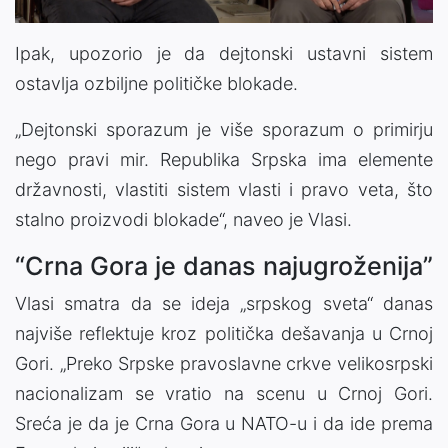
Ipak, upozorio je da dejtonski ustavni sistem
ostavlja ozbiljne političke blokade.
„Dejtonski sporazum je više sporazum o primirju
nego pravi mir. Republika Srpska ima elemente
državnosti, vlastiti sistem vlasti i pravo veta, što
stalno proizvodi blokade“, naveo je Vlasi.
“Crna Gora je danas najugroženija”
Vlasi smatra da se ideja „srpskog sveta“ danas
najviše reflektuje kroz politička dešavanja u Crnoj
Gori. „Preko Srpske pravoslavne crkve velikosrpski
nacionalizam se vratio na scenu u Crnoj Gori.
Sreća je da je Crna Gora u NATO-u i da ide prema