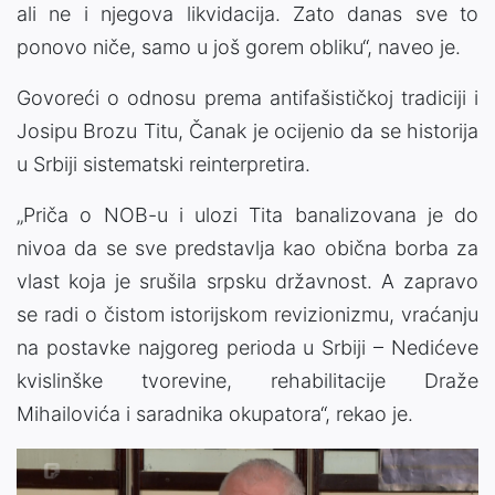
ali ne i njegova likvidacija. Zato danas sve to
ponovo niče, samo u još gorem obliku“, naveo je.
Govoreći o odnosu prema antifašističkoj tradiciji i
Josipu Brozu Titu, Čanak je ocijenio da se historija
u Srbiji sistematski reinterpretira.
„Priča o NOB-u i ulozi Tita banalizovana je do
nivoa da se sve predstavlja kao obična borba za
vlast koja je srušila srpsku državnost. A zapravo
se radi o čistom istorijskom revizionizmu, vraćanju
na postavke najgoreg perioda u Srbiji – Nedićeve
kvislinške tvorevine, rehabilitacije Draže
Mihailovića i saradnika okupatora“, rekao je.