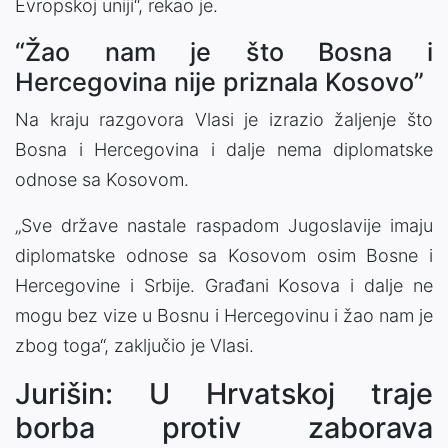
Evropskoj uniji“, rekao je.
“Žao nam je što Bosna i
Hercegovina nije priznala Kosovo”
Na kraju razgovora Vlasi je izrazio žaljenje što
Bosna i Hercegovina i dalje nema diplomatske
odnose sa Kosovom.
„Sve države nastale raspadom Jugoslavije imaju
diplomatske odnose sa Kosovom osim Bosne i
Hercegovine i Srbije. Građani Kosova i dalje ne
mogu bez vize u Bosnu i Hercegovinu i žao nam je
zbog toga“, zaključio je Vlasi.
Jurišin: U Hrvatskoj traje
borba protiv zaborava