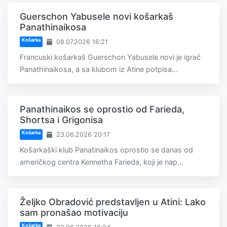
Guerschon Yabusele novi košarkaš
Panathinaikosa
Košarka
08.07.2026 16:21
Francuski košarkaš Guerschon Yabusele novi je igrač
Panathinaikosa, a sa klubom iz Atine potpisa...
Panathinaikos se oprostio od Farieda,
Shortsa i Grigonisa
Košarka
23.06.2026 20:17
Košarkaški klub Panatinaikos oprostio se danas od
američkog centra Kennetha Farieda, koji je nap...
Željko Obradović predstavljen u Atini: Lako
sam pronašao motivaciju
Košarka