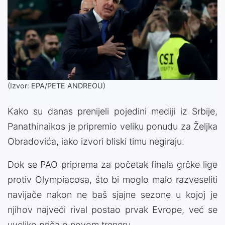
(Izvor: EPA/PETE ANDREOU)
Kako su danas prenijeli pojedini mediji iz Srbije,
Panathinaikos je pripremio veliku ponudu za Željka
Obradovića, iako izvori bliski timu negiraju.
Dok se PAO priprema za početak finala grčke lige
protiv Olympiacosa, što bi moglo malo razveseliti
navijače nakon ne baš sjajne sezone u kojoj je
njihov najveći rival postao prvak Evrope, već se
uveliko priča o novom treneru.