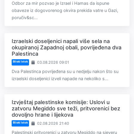
Odbor za mir pozvao je Izrael i Hamas da ispune
obaveze iz dogovorenog okvira prekida vatre u Gazi,
poručiv&sc...
Izraelski doseljenici napali više sela na
okupiranoj Zapadnoj obali, povrijeđena dva
Palestinca
Bliski Istok
03.08.2026 09:01
Dva Palestinca povrijeđena su u nedjelju nakon što su
izraelski doseljenici izveli napade na nekoliko s...
Izvještaj palestinske komisije: Uslovi u
zatvoru Megiddo sve teži, pritvorenici bez
dovoljno hrane i lijekova
Bliski Istok
02.08.2026 21:40
Palestinski pritvorenici u zatvoru Megiddo na sjeveru