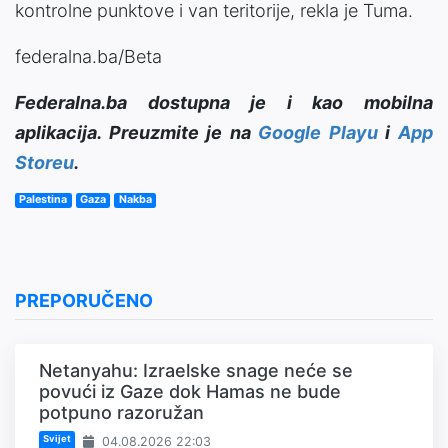
kontrolne punktove i van teritorije, rekla je Tuma.
federalna.ba/Beta
Federalna.ba dostupna je i kao mobilna
aplikacija. Preuzmite je na
Google Playu
i
App
Storeu
.
Palestina
Gaza
Nakba
PREPORUČENO
Netanyahu: Izraelske snage neće se
povući iz Gaze dok Hamas ne bude
potpuno razoružan
Svijet
04.08.2026 22:03