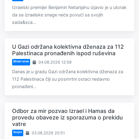
Izraelski premijer Benjamin Netanjahu izjavio je u utorak
da se izraelske snage neće povući sa svojih
sada&sca...
U Gazi održana kolektivna dženaza za 112
Palestinaca pronađenih ispod ruševina
Bliski Istok
04.08.2026 12:58
Danas je u gradu Gazi održana kolektivna dženaza za
112 Palestinaca čiji su posmrtni ostaci nedavno
pronađeni...
Odbor za mir pozvao Izrael i Hamas da
provedu obaveze iz sporazuma o prekidu
vatre
Svijet
03.08.2026 20:51