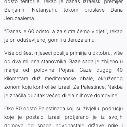
odsto teritorije, rekao je danas izraelski premijer
Benjamin Netanyahu tokom proslave Dana
Jeruzaalema.
"Danas je 60 odsto, a za sutra ćemo vidjeti", rekao
je on oduševljenoj gomili u Jeruzalemu.
Više od šest mjeseci poslije primirja u oktobru, više
od dva miliona stanovnika Gaze sada je zbijeno u
manje od polovine Pojasa Gaze dugog 40
kilometara duž mediteranske obale, okruženog
zonom koju kontroliše Izrael. Za Palestince, Nakba
je značila gubitak većeg dijela njihove domovine.
Oko 80 odsto Palestinaca koji su živjeli u području
koje je postalo Izrael protjerano je iz svojih
domova od snaga novonastale države prije i