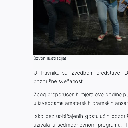
(Izvor: Ilustracija)
U Travniku su izvedbom predstave "Dj
pozorišne svečanosti.
Zbog preporučenih mjera ove godine pu
u izvedbama amaterskih dramskih ansa
Iako bez uobičajenih gostujućih pozori
uživala u sedmodnevnom programu, Tra