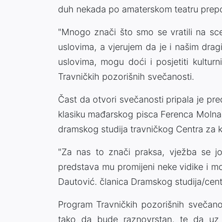
duh nekada po amaterskom teatru prepo
"Mnogo znači što smo se vratili na sce
uslovima, a vjerujem da je i našim dra
uslovima, mogu doći i posjetiti kultur
Travničkih pozorišnih svečanosti.
Čast da otvori svečanosti pripala je pred
klasiku mađarskog pisca Ferenca Molnara
dramskog studija travničkog Centra za k
"Za nas to znači praksa, vježba se 
predstava mu promijeni neke vidike i mož
Dautović. članica Dramskog studija/cent
Program Travničkih pozorišnih svečanos
tako da bude raznovrstan, te da uz