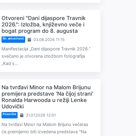
Otvoreni "Dani dijaspore Travnik
2026.": Izložba, književno veče i
bogat program do 8. augusta
Bh. aktuelnosti
03.08.2026 11:15
Manifestacija „Dani dijaspore Travnik 2026.“
svečano je otvorena izložbom fotografija
„Kad s...
Na tvrđavi Minor na Malom Brijunu
premijera predstave 'Na čijoj strani'
Ronalda Harwooda u režiji Lenke
Udovički
Pozorište
31.07.2026 12:01
Na tvrđavi Minor na Malom Brijunu večeras
će premijerno biti izvedena predstava "Na