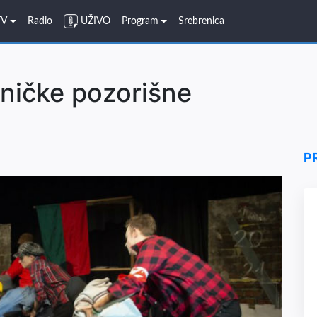
TV
Radio
UŽIVO
Program
Srebrenica
ničke pozorišne
P