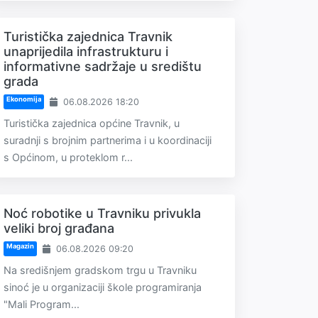
Turistička zajednica Travnik
unaprijedila infrastrukturu i
informativne sadržaje u središtu
grada
Ekonomija
06.08.2026 18:20
Turistička zajednica općine Travnik, u
suradnji s brojnim partnerima i u koordinaciji
s Općinom, u proteklom r...
Noć robotike u Travniku privukla
veliki broj građana
Magazin
06.08.2026 09:20
Na središnjem gradskom trgu u Travniku
sinoć je u organizaciji škole programiranja
"Mali Program...