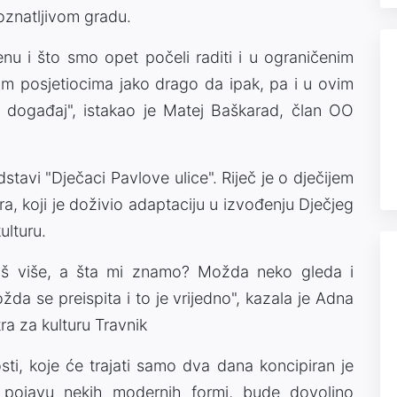
znatljivom gradu.
nu i što smo opet počeli raditi i u ograničenim
gim posjetiocima jako drago da ipak, pa i u ovim
ni događaj", istakao je Matej Baškarad, član OO
stavi "Dječaci Pavlove ulice". Riječ je o dječijem
, koji je doživio adaptaciju u izvođenju Dječjeg
ulturu.
još više, a šta mi znamo? Možda neko gleda i
da se preispita i to je vrijedno", kazala je Adna
ra za kulturu Travnik
ti, koje će trajati samo dva dana koncipiran je
 pojavu nekih modernih formi, bude dovoljno