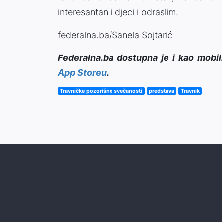
interesantan i djeci i odraslim.
federalna.ba/Sanela Sojtarić
Federalna.ba dostupna je i kao mobil
App Storeu
.
Travničke pozorišne svečanosti
predstava
Travnik