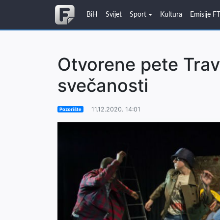
BiH
Svijet
Sport
Kultura
Emisije F
Otvorene pete Trav
svečanosti
11.12.2020. 14:01
Pozorište