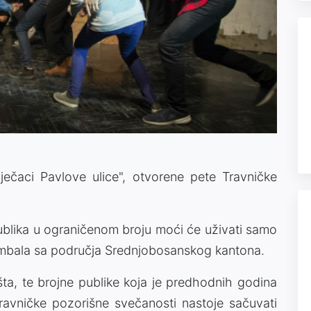
ečaci Pavlove ulice", otvorene pete Travničke
blika u ograničenom broju moći će uživati samo
mbala sa područja Srednjobosanskog kantona.
šta, te brojne publike koja je predhodnih godina
vničke pozorišne svečanosti nastoje sačuvati