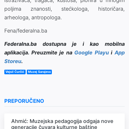
istraživača, tragača, kustosa, pionira u mnogim
poljima znanosti, stećkologa, historičara,
arheologa, antropologa.
Fena/federalna.ba
Federalna.ba dostupna je i kao mobilna
aplikacija. Preuzmite je na
Google Playu
i
App
Storeu
.
Vejsil Ćurčić
Muzej Sarajeva
PREPORUČENO
Ahmić: Muzejska pedagogija odgaja nove
generacije čuvara kulturne baštine