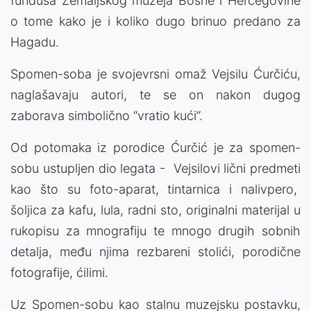
fundusa Zemaljskog muzeja Bosne i Hercegovine
o tome kako je i koliko dugo brinuo predano za
Hagadu.
Spomen-soba je svojevrsni omaž Vejsilu Ćurčiću,
naglašavaju autori, te se on nakon dugog
zaborava simbolično “vratio kući”.
Od potomaka iz porodice Ćurčić je za spomen-
sobu ustupljen dio legata - Vejsilovi lični predmeti
kao što su foto-aparat, tintarnica i nalivpero,
šoljica za kafu, lula, radni sto, originalni materijal u
rukopisu za mnografiju te mnogo drugih sobnih
detalja, među njima rezbareni stolići, porodične
fotografije, ćilimi.
Uz Spomen-sobu kao stalnu muzejsku postavku,