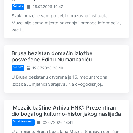
Kultura
25.07.2026 10:47
Svaki muzej je sam po sebi obrazovna institucija.
Muzej nije samo mjesto saznanja i prenosa informacija,
već i...
Brusa bezistan domaćin izložbe
posvećene Edinu Numankadiću
Kultura
19.07.2026 20:48
U Brusa bezistanu otvorena je 15. međunarodna
izložba „Umjetnici Sarajevu“. Na ovogodišnjoj...
'Mozaik baštine Arhiva HNK': Prezentiran
dio bogatog kulturno-historijskog naslijeđa
Bh. aktuelnosti
02.07.2026 14:41
U ambijentu Brusa bezistana Muzeja Sarajeva upriličen