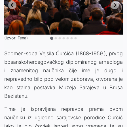
(Izvor: Fena)
Spomen-soba Vejsila Ćurčića (1868-1959.), prvog
bosanskohercegovačkog diplomiranog arheologa
i znamenitog naučnika čije ime je dugo i
nepravedno bilo pod velom zaborava, otvorena je
kao stalna postavka Muzeja Sarajeva u Brusa
Bezistanu.
Time je ispravljena nepravda prema ovom
naučniku iz ugledne sarajevske porodice Ćurčić
iako je bio čovjek ispred svog vremena te su