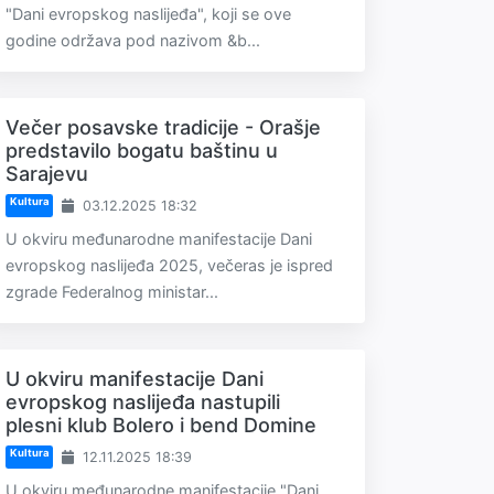
"Dani evropskog naslijeđa", koji se ove
godine održava pod nazivom &b...
Večer posavske tradicije - Orašje
predstavilo bogatu baštinu u
Sarajevu
Kultura
03.12.2025 18:32
U okviru međunarodne manifestacije Dani
evropskog naslijeđa 2025, večeras je ispred
zgrade Federalnog ministar...
U okviru manifestacije Dani
evropskog naslijeđa nastupili
plesni klub Bolero i bend Domine
Kultura
12.11.2025 18:39
U okviru međunarodne manifestacije "Dani