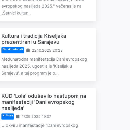
evropskog naslijeđa 2025." večeras je na
„Šetnici kultur...
Kultura i tradicija Kiseljaka
prezentirani u Sarajevu
Bh. aktuelnosti
22.10.2025 20:28
Međunarodna manifestacija Dani evropskog
naslijeđa 2025. ugostila je 'Kiseljak u
Sarajevu', a taj program je p...
KUD 'Lola' oduševilo nastupom na
manifestaciji 'Dani evropskog
naslijeđa'
Kultura
17.09.2025 19:37
U okviru manifestacije "Dani evropskog