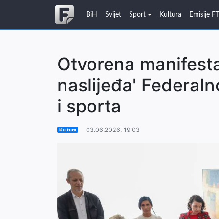
BiH
Svijet
Sport
Kultura
Emisije F
Otvorena manifesta
naslijeđa' Federaln
i sporta
03.06.2026. 19:03
Kultura