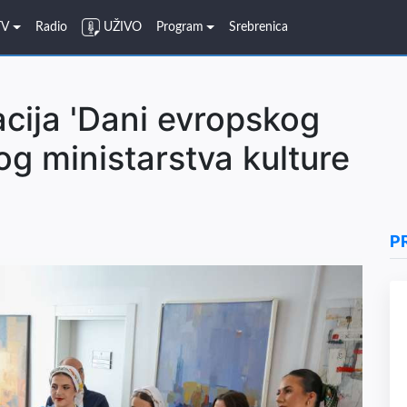
TV
Radio
UŽIVO
Program
Srebrenica
cija 'Dani evropskog
og ministarstva kulture
P