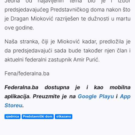
Jedna od najavljenih tema bio je i izbor
predsjedavajućeg Predstavničkog doma nakon što
je Dragan Mioković razriješen te dužnosti u martu
ove godine.
Naša stranka, čiji je Mioković kadar, predložila je
da predsjedavajući sada bude također njen član i
aktuelni federalni zastupnik Amir Purić.
Fena/federalna.ba
Federalna.ba dostupna je i kao mobilna
aplikacija. Preuzmite je na
Google Playu
i
App
Storeu
.
sjednica
Predstavnički dom
otkazano