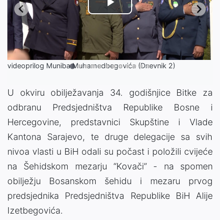
Play
Video
videoprilog Muniba Muhamedbegovića (Dnevnik 2)
U okviru obilježavanja 34. godišnjice Bitke za
odbranu Predsjedništva Republike Bosne i
Hercegovine, predstavnici Skupštine i Vlade
Kantona Sarajevo, te druge delegacije sa svih
nivoa vlasti u BiH odali su počast i položili cvijeće
na Šehidskom mezarju “Kovači” - na spomen
obilježju Bosanskom šehidu i mezaru prvog
predsjednika Predsjedništva Republike BiH Alije
Izetbegovića.