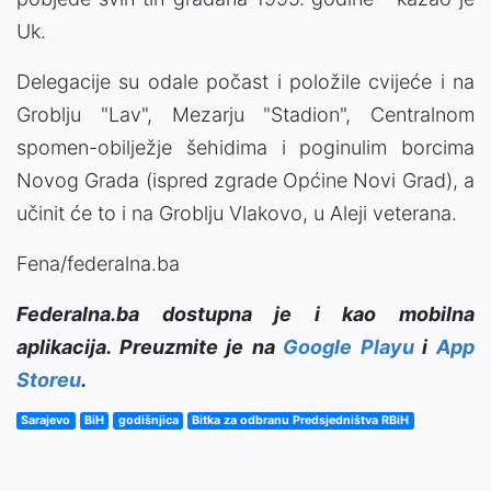
Uk.
Delegacije su odale počast i položile cvijeće i na
Groblju "Lav", Mezarju "Stadion", Centralnom
spomen-obilježje šehidima i poginulim borcima
Novog Grada (ispred zgrade Općine Novi Grad), a
učinit će to i na Groblju Vlakovo, u Aleji veterana.
Fena/federalna.ba
Federalna.ba dostupna je i kao mobilna
aplikacija. Preuzmite je na
Google Playu
i
App
Storeu
.
Sarajevo
BiH
godišnjica
Bitka za odbranu Predsjedništva RBiH