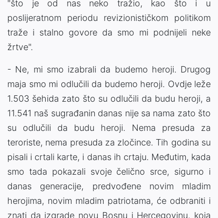
"što je od nas neko tražio, kao što i u
poslijeratnom periodu revizionističkom politikom
traže i stalno govore da smo mi podnijeli neke
žrtve".
- Ne, mi smo izabrali da budemo heroji. Drugog
maja smo mi odlučili da budemo heroji. Ovdje leže
1.503 šehida zato što su odlučili da budu heroji, a
11.541 naš sugrađanin danas nije sa nama zato što
su odlučili da budu heroji. Nema presuda za
teroriste, nema presuda za zločince. Tih godina su
pisali i crtali karte, i danas ih crtaju. Međutim, kada
smo tada pokazali svoje čelično srce, sigurno i
danas generacije, predvođene novim mladim
herojima, novim mladim patriotama, će odbraniti i
znati da izgrade novu Bosnu i Hercegovinu, koja