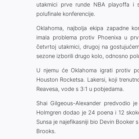
utakmici prve runde NBA playoffa i 
polufinale konferencije.
Oklahoma, najbolja ekipa zapadne konf
imala problema protiv Phoenixa u prvoj
četvrtoj utakmici, drugoj na gostujućem
sezone izborili drugo kolo, odnosno polu
U njemu će Oklahoma igrati protiv po
Houston Rocketsa. Lakersi, koji trenutn
Reavesa, vode s 3:1 u pobjedama.
Shai Gilgeous-Alexander predvodio je
Holmgren dodao je 24 poena i 12 skoko
Sunsa je najefikasniji bio Devin Booker 
Brooks.