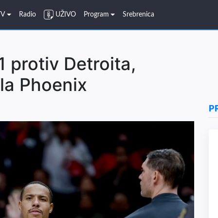
TV
Radio
UŽIVO
Program
Srebrenica
 protiv Detroita,
la Phoenix
P