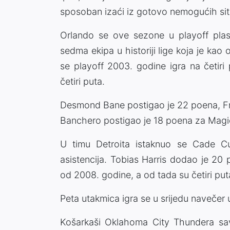
sposoban izaći iz gotovo nemogućih sit
Orlando se ove sezone u playoff plasi
sedma ekipa u historiji lige koja je kao
se playoff 2003. godine igra na četir
četiri puta.
Desmond Bane postigao je 22 poena, Fra
Banchero postigao je 18 poena za Magi
U timu Detroita istaknuo se Cade C
asistencija. Tobias Harris dodao je 20 
od 2008. godine, a od tada su četiri puta
Peta utakmica igra se u srijedu navečer 
Košarkaši Oklahoma City Thundera sav