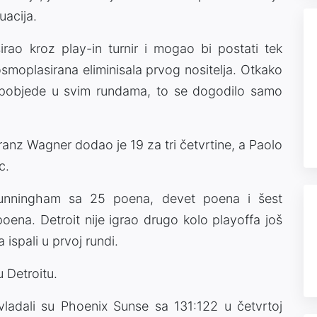
uacija.
rao kroz play-in turnir i mogao bi postati tek
 osmoplasirana eliminisala prvog nositelja. Otkako
i pobjede u svim rundama, to se dogodilo samo
nz Wagner dodao je 19 za tri četvrtine, a Paolo
c.
unningham sa 25 poena, devet poena i šest
poena. Detroit nije igrao drugo kolo playoffa još
 ispali u prvoj rundi.
u Detroitu.
ladali su Phoenix Sunse sa 131:122 u četvrtoj