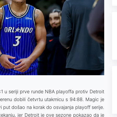
1 u seriji prve runde NBA playoffa protiv Detroit
erenu dobili četvrtu utakmicu s 94:88. Magic je
 put došao na korak do osvajanja playoff serije.
 čekanju, jer Detroit je ove sezone pokazao da je