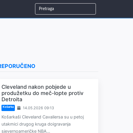
REPORUČENO
Cleveland nakon pobjede u
produžetku do meč-lopte protiv
Detroita
Košarka
14.05.2026 09:13
Košarkaši Cleveland Cavaliersa su u petoj
utakmici drugog kruga doigravanja
sjevernoameričke NBA...