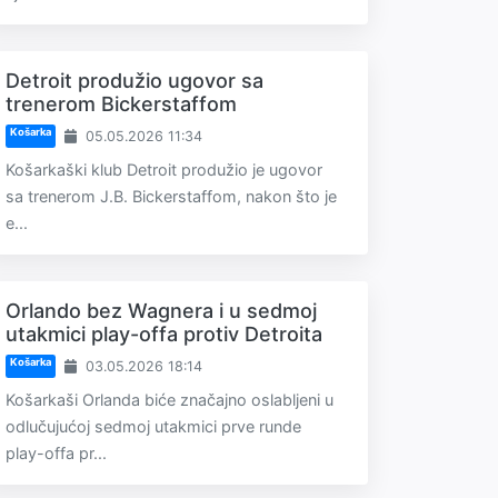
Detroit produžio ugovor sa
trenerom Bickerstaffom
Košarka
05.05.2026 11:34
Košarkaški klub Detroit produžio je ugovor
sa trenerom J.B. Bickerstaffom, nakon što je
e...
Orlando bez Wagnera i u sedmoj
utakmici play-offa protiv Detroita
Košarka
03.05.2026 18:14
Košarkaši Orlanda biće značajno oslabljeni u
odlučujućoj sedmoj utakmici prve runde
play-offa pr...