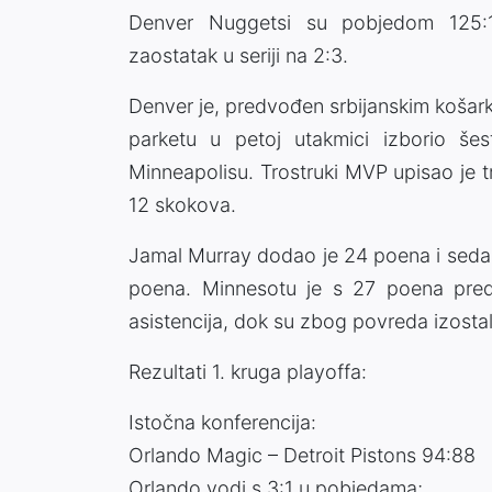
Denver Nuggetsi su pobjedom 125:1
zaostatak u seriji na 2:3.
Denver je, predvođen srbijanskim koš
parketu u petoj utakmici izborio šes
Minneapolisu. Trostruki MVP upisao je t
12 skokova.
Jamal Murray dodao je 24 poena i sedam
poena. Minnesotu je s 27 poena pred
asistencija, dok su zbog povreda izost
Rezultati 1. kruga playoffa:
Istočna konferencija:
Orlando Magic – Detroit Pistons 94:88
Orlando vodi s 3:1 u pobjedama;