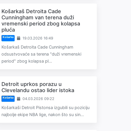
Košarkaš Detroita Cade
Cunningham van terena duži
vremenski period zbog kolapsa
pluća
Košarka
19.03.2026 16:49
Košarkaš Detroita Cade Cunningham
odsustvovaće sa terena "duži vremenski
period" zbog kolapsa pl...
Detroit uprkos porazu u
Clevelandu ostao lider istoka
Košarka
04.03.2026 09:22
Košarkaši Detroit Pistonsa izgubili su poziciju
najbolje ekipe NBA lige, nakon što su sin...