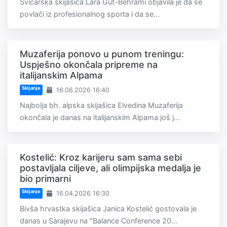
Švicarska skijašica Lara Gut-Behrami objavila je da se
povlači iz profesionalnog sporta i da se...
Muzaferija ponovo u punom treningu:
Uspješno okončala pripreme na
italijanskim Alpama
Skijanje
16.06.2026 16:40
Najbolja bh. alpska skijašica Elvedina Muzaferija
okončala je danas na italijanskim Alpama još j...
Kostelić: Kroz karijeru sam sama sebi
postavljala ciljeve, ali olimpijska medalja je
bio primarni
Skijanje
16.04.2026 16:30
Bivša hrvastka skijašica Janica Kostelić gostovala je
danas u Sarajevu na "Balance Conference 20...