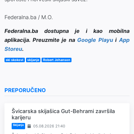
Federalna.ba / M.O.
Federalna.ba dostupna je i kao mobilna
aplikacija. Preuzmite je na
Google Playu
i
App
Storeu
.
ski skokovi
skijanje
Robert Johanson
PREPORUČENO
Švicarska skijašica Gut-Behrami završila
karijeru
Skijanje
05.08.2026 21:40