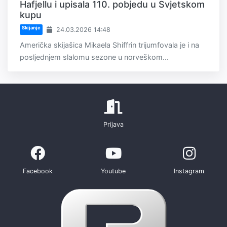
Hafjellu i upisala 110. pobjedu u Svjetskom
kupu
Skijanje
24.03.2026 14:48
Američka skijašica Mikaela Shiffrin trijumfovala je i na
posljednjem slalomu sezone u norveškom...
Prijava
Facebook
Youtube
Instagram