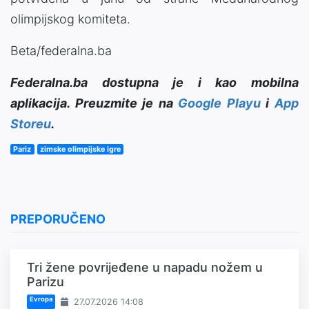
olimpijskog komiteta.
Beta/federalna.ba
Federalna.ba dostupna je i kao mobilna
aplikacija. Preuzmite je na
Google Playu
i
App
Storeu
.
Pariz
zimske olimpijske igre
PREPORUČENO
Tri žene povrijeđene u napadu nožem u
Parizu
Evropa
27.07.2026 14:08