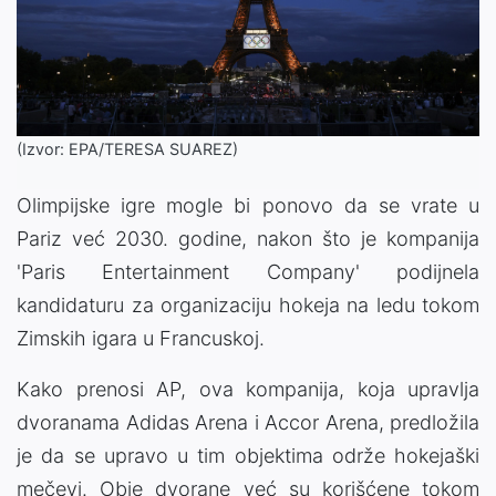
(Izvor: EPA/TERESA SUAREZ)
Olimpijske igre mogle bi ponovo da se vrate u
Pariz već 2030. godine, nakon što je kompanija
'Paris Entertainment Company' podijnela
kandidaturu za organizaciju hokeja na ledu tokom
Zimskih igara u Francuskoj.
Kako prenosi AP, ova kompanija, koja upravlja
dvoranama Adidas Arena i Accor Arena, predložila
je da se upravo u tim objektima održe hokejaški
mečevi. Obje dvorane već su korišćene tokom