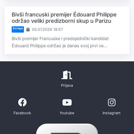
Bivši francuski premijer Édouard Philippe
održao veliki predizborni skup u Parizu
Evropa
05.07.2026 18:57
Bivši premijer Francuske i predsjednički kandidat
Édouard Philippe održao je danas svoj prvi ve...
Prijava
Facebook
Youtube
Instagram