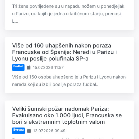
Tri žene povrijeđene su u napadu nožem u ponedjeljak
u Parizu, od kojih je jedna u kritičnom stanju, prenosi
L...
Više od 160 uhapšenih nakon poraza
Francuske od Španije: Neredi u Parizu i
Lyonu poslije polufinala SP-a
Fudbal
15.07.2026 11:57
Više od 160 osoba uhapšeno je u Parizu i Lyonu nakon
nereda koji su izbili poslije poraza fudbal...
Veliki šumski požar nadomak Pariza:
Evakuisano oko 1.000 ljudi, Francuska se
bori s ekstremnim toplotnim valom
Evropa
13.07.2026 09:49