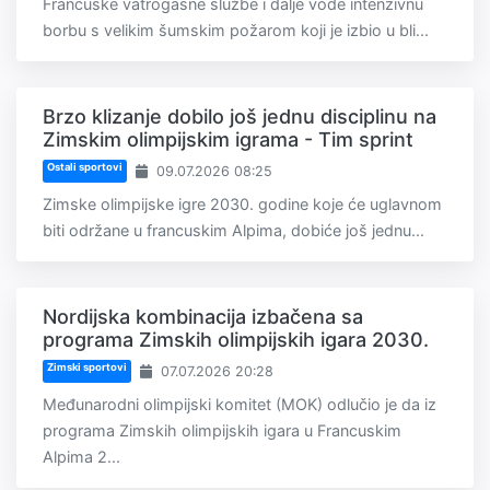
Francuske vatrogasne službe i dalje vode intenzivnu
borbu s velikim šumskim požarom koji je izbio u bli...
Brzo klizanje dobilo još jednu disciplinu na
Zimskim olimpijskim igrama - Tim sprint
Ostali sportovi
09.07.2026 08:25
Zimske olimpijske igre 2030. godine koje će uglavnom
biti održane u francuskim Alpima, dobiće još jednu...
Nordijska kombinacija izbačena sa
programa Zimskih olimpijskih igara 2030.
Zimski sportovi
07.07.2026 20:28
Međunarodni olimpijski komitet (MOK) odlučio je da iz
programa Zimskih olimpijskih igara u Francuskim
Alpima 2...