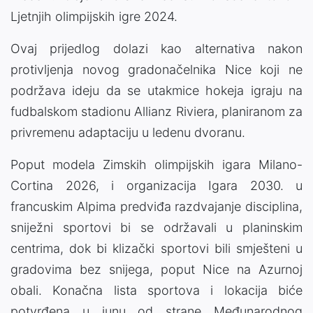
Ljetnjih olimpijskih igre 2024.
Ovaj prijedlog dolazi kao alternativa nakon
protivljenja novog gradonačelnika Nice koji ne
podržava ideju da se utakmice hokeja igraju na
fudbalskom stadionu Allianz Riviera, planiranom za
privremenu adaptaciju u ledenu dvoranu.
Poput modela Zimskih olimpijskih igara Milano-
Cortina 2026, i organizacija Igara 2030. u
francuskim Alpima predviđa razdvajanje disciplina,
sniježni sportovi bi se održavali u planinskim
centrima, dok bi klizački sportovi bili smješteni u
gradovima bez snijega, poput Nice na Azurnoj
obali. Konačna lista sportova i lokacija biće
potvrđena u junu od strane Međunarodnog