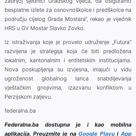
zadnjoj sjednici Gradskog vijeća, da osiguramo
besplatne izlete za osnovnoškolce i predškolce na
području cijelog Grada Mostara“, rekao je vijećnik
HRS u GV Mostar Slavko Zovko.
Iz istraživanja koje je provelo udruženje „Futura”
razvijena je strategija koja će biti predložena
lokalnim, kantonalnim i entitetskim institucijama.
Nova poskupljenja su izvjesna, imajući u vidu
ugroženost globalnog lanca snabdijevanja
vještačkim gnojivima, izazvanu konfliktom u
Perzijskom zaljevu.
federalna.ba
Federalna.ba dostupna je i kao mobilna
aplikacija. Preuzmite je na
Google Playu
i
App