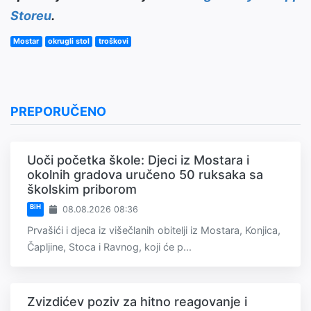
Storeu
.
Mostar
okrugli stol
troškovi
PREPORUČENO
Uoči početka škole: Djeci iz Mostara i
okolnih gradova uručeno 50 ruksaka sa
školskim priborom
BiH
08.08.2026 08:36
Prvašići i djeca iz višečlanih obitelji iz Mostara, Konjica,
Čapljine, Stoca i Ravnog, koji će p...
Zvizdićev poziv za hitno reagovanje i