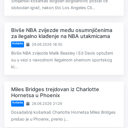
Srbijanski košarkaš Bogdan Bogdanović postat će
slobodan igrač, nakon što Los Angeles Cli...
Bivše NBA zvijezde među osumnjičenima
za ilegalno klađenje na NBA utakmicama
Košarka
29.06.2026 18:30
Bivše NBA zvijezde Malik Beasley i Ed Davis optuženi
su u vezi s navodnom ilegalnom shemom sportskog
kl...
Miles Bridges trejdovan iz Charlotte
Hornetsa u Phoenix
Košarka
28.06.2026 21:26
Dosadašnji košarkaš Charlotte Hornetsa Miles Bridges
prešao je u Phoenix, prenio j...