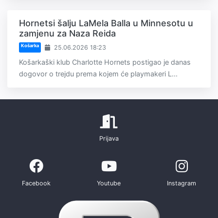
Hornetsi šalju LaMela Balla u Minnesotu u
zamjenu za Naza Reida
Košarka
25.06.2026 18:23
Košarkaški klub Charlotte Hornets postigao je danas
dogovor o trejdu prema kojem će playmakeri L...
Prijava
Facebook
Youtube
Instagram