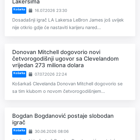
Lakersima
Košarka
16.07.2026 23:30
Dosadašnji igrač LA Lakersa LeBron James još uvijek
nije otkrio gdje će nastaviti karijeru nared...
Donovan Mitchell dogovorio novi
četvorogodišnji ugovor sa Clevelandom
vrijedan 273 miliona dolara
Košarka
07.07.2026 22:24
Košarkaš Clevelanda Donovan Mitchell dogovorio se
sa tim klubom o novom četvorogodišnjem...
Bogdan Bogdanović postaje slobodan
igrač
Košarka
30.06.2026 08:06