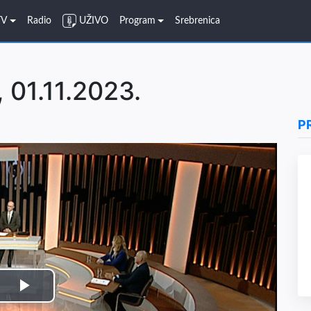
TV
Radio
UŽIVO
Program
Srebrenica
 01.11.2023.
P
Play