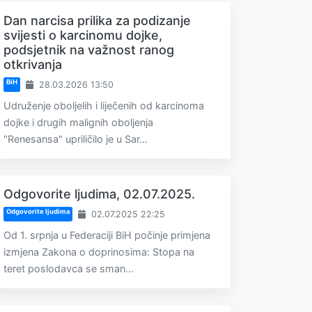
Dan narcisa prilika za podizanje
svijesti o karcinomu dojke,
podsjetnik na važnost ranog
otkrivanja
BiH
28.03.2026 13:50
Udruženje oboljelih i liječenih od karcinoma
dojke i drugih malignih oboljenja
"Renesansa" upriličilo je u Sar...
Odgovorite ljudima, 02.07.2025.
Odgovorite ljudima
02.07.2025 22:25
Od 1. srpnja u Federaciji BiH počinje primjena
izmjena Zakona o doprinosima: Stopa na
teret poslodavca se sman...