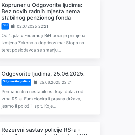
Kopruner u Odgovorite ljudima:
Bez novih radnih mjesta nema
stabilnog penzionog fonda
BiH
02.07.2025 22:21
Od 1. jula u Federaciji BiH počinje primjena
izmjena Zakona o doprinosima: Stopa na
teret poslodavca se smanju...
Odgovorite ljudima, 25.06.2025.
Odgovorite ljudima
25.06.2025 22:21
Permanentna nestabilnost koja dolazi od
vrha RS-a. Funkcionira li pravna država,
jesmo li položili ispit. Koje...
Rezervni sastav policije RS-a -