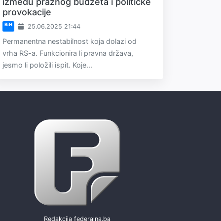
između praznog budžeta i političke
provokacije
BiH
25.06.2025 21:44
Permanentna nestabilnost koja dolazi od
vrha RS-a. Funkcionira li pravna država,
jesmo li položili ispit. Koje...
Redakcija federalna.ba