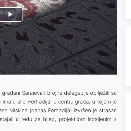
Video
Play
Player
is
loading.
Video
rađani Sarajeva i brojne delegacije obilježili su
lima u ulici Ferhadija, u centru grada, u kojem je
ase Miskina (danas Ferhadija) izvršen je strašan
tajali u redu za hljeb, projektilom ispaljenim s