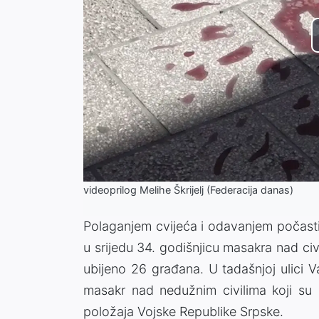
videoprilog Melihe Škrijelj (Federacija danas)
Polaganjem cvijeća i odavanjem počasti g
u srijedu 34. godišnjicu masakra nad civi
ubijeno 26 građana. U tadašnjoj ulici V
masakr nad nedužnim civilima koji su s
položaja Vojske Republike Srpske.