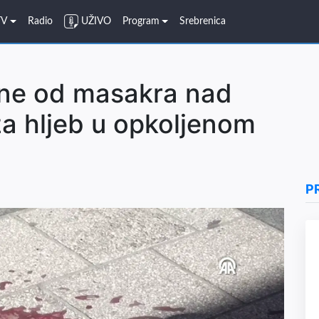
TV
Radio
UŽIVO
Program
Srebrenica
ine od masakra nad
a hljeb u opkoljenom
P