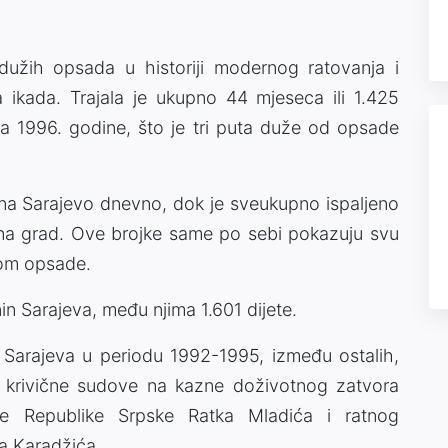
dužih opsada u historiji modernog ratovanja i
ikada. Trajala je ukupno 44 mjeseca ili 1.425
ra 1996. godine, što je tri puta duže od opsade
o na Sarajevo dnevno, dok je sveukupno ispaljeno
la na grad. Ove brojke same po sebi pokazuju svu
kom opsade.
 Sarajeva, među njima 1.601 dijete.
 Sarajeva u periodu 1992-1995, između ostalih,
 krivične sudove na kazne doživotnog zatvora
e Republike Srpske Ratka Mladića i ratnog
a Karadžića.