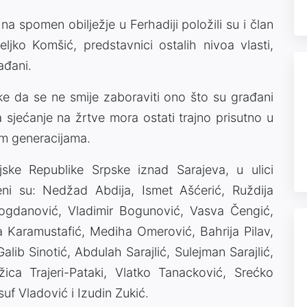
a spomen obilježje u Ferhadiji položili su i član
jko Komšić, predstavnici ostalih nivoa vlasti,
ađani.
 da se ne smije zaboraviti ono što su građani
 sjećanje na žrtve mora ostati trajno prisutno u
im generacijama.
ske Republike Srpske iznad Sarajeva, u ulici
eni su: Nedžad Abdija, Ismet Ašćerić, Ruždija
Bogdanović, Vladimir Bogunović, Vasva Čengić,
 Karamustafić, Mediha Omerović, Bahrija Pilav,
alib Sinotić, Abdulah Sarajlić, Sulejman Sarajlić,
ica Trajeri-Pataki, Vlatko Tanacković, Srećko
uf Vladović i Izudin Zukić.