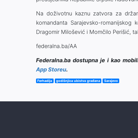
Na doživotnu kaznu zatvora za držanj
komandanta Sarajevsko-romanijskog k
Dragomir Milošević i Momčilo Perišić, ta
federalna.ba/AA
Federalna.ba dostupna je i kao mobil
App Storeu
.
Ferhadija
godišnjica ubistva građana
Sarajevo