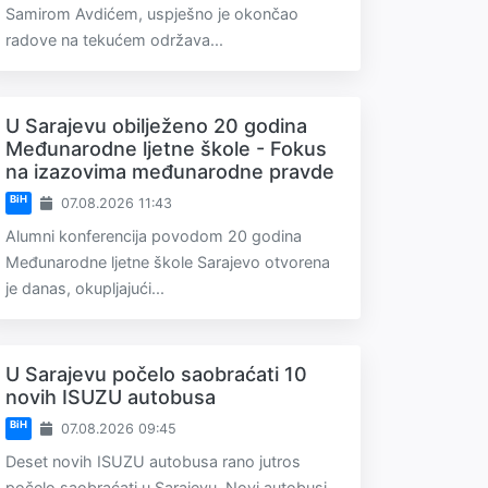
Samirom Avdićem, uspješno je okončao
radove na tekućem održava...
U Sarajevu obilježeno 20 godina
Međunarodne ljetne škole - Fokus
na izazovima međunarodne pravde
BiH
07.08.2026 11:43
Alumni konferencija povodom 20 godina
Međunarodne ljetne škole Sarajevo otvorena
je danas, okupljajući...
U Sarajevu počelo saobraćati 10
novih ISUZU autobusa
BiH
07.08.2026 09:45
Deset novih ISUZU autobusa rano jutros
počelo saobraćati u Sarajevu. Novi autobusi