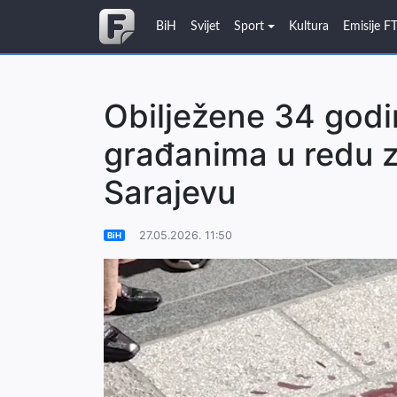
BiH
Svijet
Sport
Kultura
Emisije F
Obilježene 34 god
građanima u redu z
Sarajevu
27.05.2026. 11:50
BiH