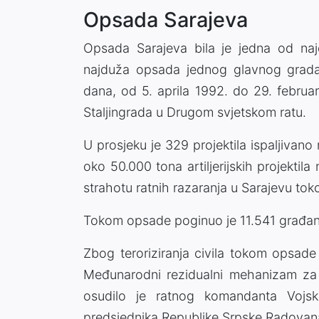
Opsada Sarajeva
Opsada Sarajeva bila je jedna od naj
najduža opsada jednog glavnog grada 
dana, od 5. aprila 1992. do 29. februa
Staljingrada u Drugom svjetskom ratu.
U prosjeku je 329 projektila ispaljivan
oko 50.000 tona artiljerijskih projekti
strahotu ratnih razaranja u Sarajevu to
Tokom opsade poginuo je 11.541 građanin
Zbog teroriziranja civila tokom opsade
Međunarodni rezidualni mehanizam za
osudilo je ratnog komandanta Vojsk
predsjednika Republike Srpske Radovan