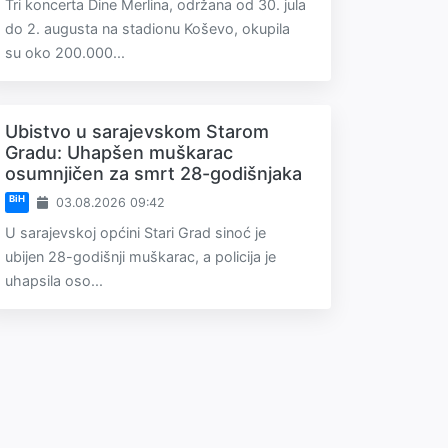
Tri koncerta Dine Merlina, održana od 30. jula
do 2. augusta na stadionu Koševo, okupila
su oko 200.000...
Ubistvo u sarajevskom Starom
Gradu: Uhapšen muškarac
osumnjičen za smrt 28-godišnjaka
BiH
03.08.2026 09:42
U sarajevskoj općini Stari Grad sinoć je
ubijen 28-godišnji muškarac, a policija je
uhapsila oso...