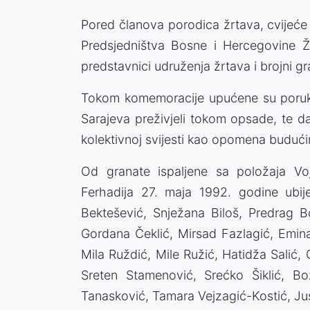
Pored članova porodica žrtava, cvijeće n
Predsjedništva Bosne i Hercegovine Žel
predstavnici udruženja žrtava i brojni gr
Tokom komemoracije upućene su poruke
Sarajeva preživjeli tokom opsade, te da
kolektivnoj svijesti kao opomena buduć
Od granate ispaljene sa položaja Voj
Ferhadija 27. maja 1992. godine ubij
Bektešević, Snježana Biloš, Predrag 
Gordana Čeklić, Mirsad Fazlagić, Emina
Mila Ruždić, Mile Ružić, Hatidža Salić, G
Sreten Stamenović, Srećko Šiklić, Bož
Tanasković, Tamara Vejzagić-Kostić, Jus