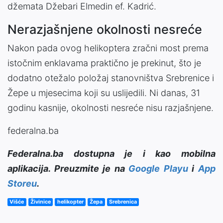
džemata Džebari Elmedin ef. Kadrić.
Nerazjašnjene okolnosti nesreće
Nakon pada ovog helikoptera zračni most prema
istočnim enklavama praktično je prekinut, što je
dodatno otežalo položaj stanovništva Srebrenice i
Žepe u mjesecima koji su uslijedili. Ni danas, 31
godinu kasnije, okolnosti nesreće nisu razjašnjene.
federalna.ba
Federalna.ba dostupna je i kao mobilna
aplikacija. Preuzmite je na
Google Playu
i
App
Storeu
.
Višće
Živinice
helikopter
Žepa
Srebrenica