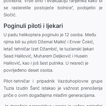
potrebna. Vršili smo i evakuaciju ranjenika kako bi
se rasteretile postojeće bolnice“, podsjetio je
Siočić.
Poginuli piloti i ljekari
U padu helikoptera poginulo je 12 osoba. Među
njima bili su piloti Džemal Malkić i Enver Čokić,
letač tehničar Izet Džambić, te tuzlanski ljekari
Sead Halilović, Muharem Deljković i Husein
Halilović, kao i još šest putnika. U nesreći je
povrijeđeno deset osoba.
Pilot-tehničar i pripadnik Vazduhoplovne grupe
Tuzla Izudin Šarić istakao je važnost prenošenja
priče o ovim događajima mlađim generacijama.