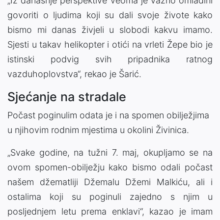
„Iz današnje perspektive veoma je važno omladini
govoriti o ljudima koji su dali svoje živote kako
bismo mi danas živjeli u slobodi kakvu imamo.
Sjesti u takav helikopter i otići na vrleti Žepe bio je
istinski podvig svih pripadnika ratnog
vazduhoplovstva“, rekao je Šarić.
Sjećanje na stradale
Počast poginulim odata je i na spomen obilježjima
u njihovim rodnim mjestima u okolini Živinica.
„Svake godine, na tužni 7. maj, okupljamo se na
ovom spomen-obilježju kako bismo odali počast
našem džematliji Džemalu Džemi Malkiću, ali i
ostalima koji su poginuli zajedno s njim u
posljednjem letu prema enklavi“, kazao je imam