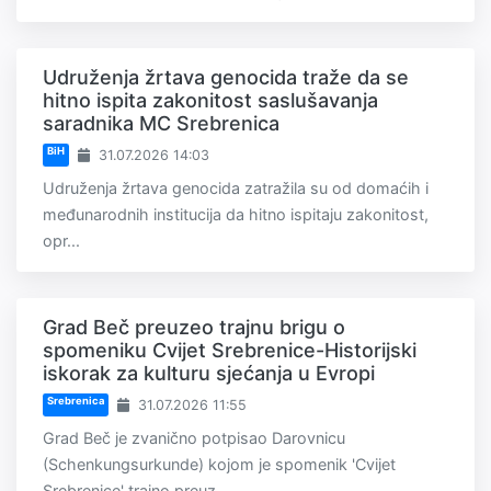
Udruženja žrtava genocida traže da se
hitno ispita zakonitost saslušavanja
saradnika MC Srebrenica
BiH
31.07.2026 14:03
Udruženja žrtava genocida zatražila su od domaćih i
međunarodnih institucija da hitno ispitaju zakonitost,
opr...
Grad Beč preuzeo trajnu brigu o
spomeniku Cvijet Srebrenice-Historijski
iskorak za kulturu sjećanja u Evropi
Srebrenica
31.07.2026 11:55
Grad Beč je zvanično potpisao Darovnicu
(Schenkungsurkunde) kojom je spomenik 'Cvijet
Srebrenice' trajno preuz...