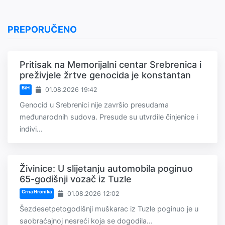
PREPORUČENO
Pritisak na Memorijalni centar Srebrenica i
preživjele žrtve genocida je konstantan
BiH
01.08.2026 19:42
Genocid u Srebrenici nije završio presudama
međunarodnih sudova. Presude su utvrdile činjenice i
indivi...
Živinice: U slijetanju automobila poginuo
65-godišnji vozač iz Tuzle
Crna Hronika
01.08.2026 12:02
Šezdesetpetogodišnji muškarac iz Tuzle poginuo je u
saobraćajnoj nesreći koja se dogodila...