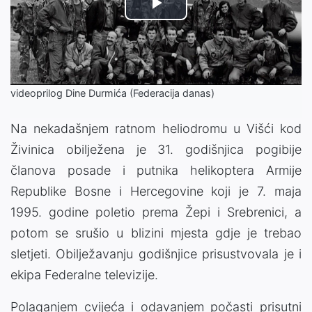
Play
Video
videoprilog Dine Durmića (Federacija danas)
Na nekadašnjem ratnom heliodromu u Višći kod
Živinica obilježena je 31. godišnjica pogibije
članova posade i putnika helikoptera Armije
Republike Bosne i Hercegovine koji je 7. maja
1995. godine poletio prema Žepi i Srebrenici, a
potom se srušio u blizini mjesta gdje je trebao
sletjeti. Obilježavanju godišnjice prisustvovala je i
ekipa Federalne televizije.
Polaganjem cvijeća i odavanjem počasti prisutni