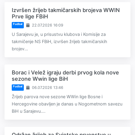
Izvršen žrijeb takmičarskih brojeva WWIN
Prve lige FBiH
Fudbal
22.07.2026 16:09
U Sarajevu je, u prisustvu klubova i Komisije za
takmičenje NS FBiH, izvršen žrijeb takmičarskih
brojev...
Borac i Velež igraju derbi prvog kola nove
sezone Wwin lige BiH
Fudbal
06.07.2026 13:46
Žrijeb parova nove sezone WWin lige Bosne i
Hercegovine obavljen je danas u Nogometnom savezu
BiH u Sarajevu....
Održan žrijeb za Svjetsko prvenstvo u