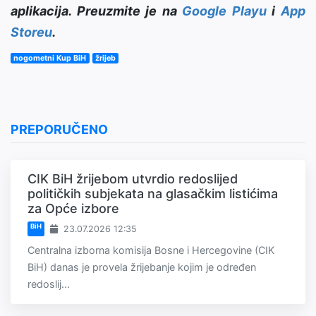
aplikacija. Preuzmite je na
Google Playu
i
App
Storeu
.
nogometni Kup BiH
žrijeb
PREPORUČENO
CIK BiH žrijebom utvrdio redoslijed
političkih subjekata na glasačkim listićima
za Opće izbore
BiH
23.07.2026 12:35
Centralna izborna komisija Bosne i Hercegovine (CIK
BiH) danas je provela žrijebanje kojim je određen
redoslij...