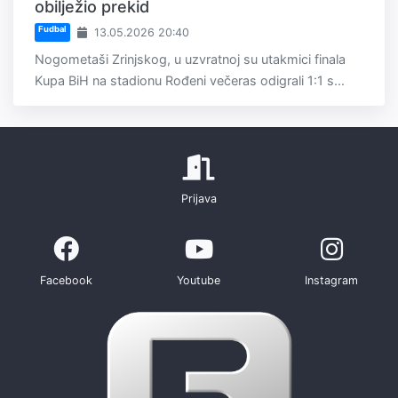
obilježio prekid
Fudbal
13.05.2026 20:40
Nogometaši Zrinjskog, u uzvratnoj su utakmici finala
Kupa BiH na stadionu Rođeni večeras odigrali 1:1 s...
Prijava
Facebook
Youtube
Instagram