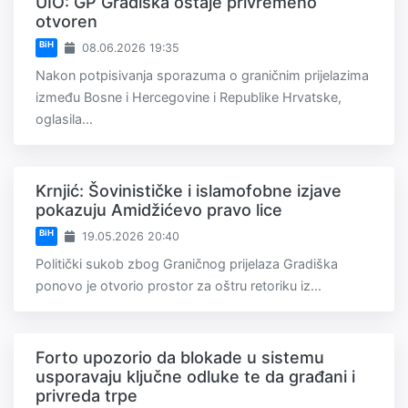
UIO: GP Gradiška ostaje privremeno
otvoren
BiH
08.06.2026 19:35
Nakon potpisivanja sporazuma o graničnim prijelazima
između Bosne i Hercegovine i Republike Hrvatske,
oglasila...
Krnjić: Šovinističke i islamofobne izjave
pokazuju Amidžićevo pravo lice
BiH
19.05.2026 20:40
Politički sukob zbog Graničnog prijelaza Gradiška
ponovo je otvorio prostor za oštru retoriku iz...
Forto upozorio da blokade u sistemu
usporavaju ključne odluke te da građani i
privreda trpe