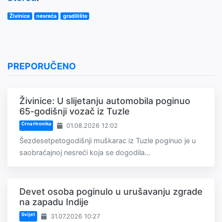
Živinice
nesreća
gradilište
PREPORUČENO
Živinice: U slijetanju automobila poginuo
65-godišnji vozač iz Tuzle
Crna Hronika
01.08.2026 12:02
Šezdesetpetogodišnji muškarac iz Tuzle poginuo je u
saobraćajnoj nesreći koja se dogodila...
Devet osoba poginulo u urušavanju zgrade
na zapadu Indije
Svijet
31.07.2026 10:27