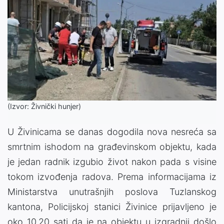
(Izvor: Živnički hunjer)
U Živinicama se danas dogodila nova nesreća sa
smrtnim ishodom na građevinskom objektu, kada
je jedan radnik izgubio život nakon pada s visine
tokom izvođenja radova. Prema informacijama iz
Ministarstva unutrašnjih poslova Tuzlanskog
kantona, Policijskoj stanici Živinice prijavljeno je
oko 10.20 sati da je na objektu u izgradnji došlo