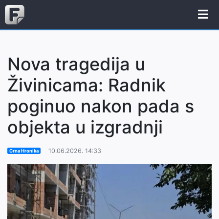
Nova tragedija u
Živinicama: Radnik
poginuo nakon pada s
objekta u izgradnji
10.06.2026. 14:33
Crna Hronika