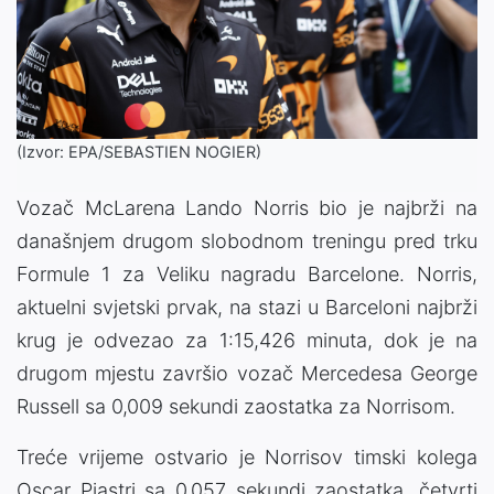
(Izvor: EPA/SEBASTIEN NOGIER)
Vozač McLarena Lando Norris bio je najbrži na
današnjem drugom slobodnom treningu pred trku
Formule 1 za Veliku nagradu Barcelone. Norris,
aktuelni svjetski prvak, na stazi u Barceloni najbrži
krug je odvezao za 1:15,426 minuta, dok je na
drugom mjestu završio vozač Mercedesa George
Russell sa 0,009 sekundi zaostatka za Norrisom.
Treće vrijeme ostvario je Norrisov timski kolega
Oscar Piastri sa 0,057 sekundi zaostatka, četvrti