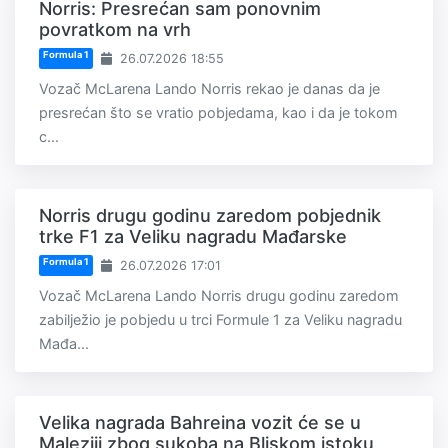
Norris: Presrećan sam ponovnim
povratkom na vrh
Formula 1
26.07.2026 18:55
Vozač McLarena Lando Norris rekao je danas da je
presrećan što se vratio pobjedama, kao i da je tokom
c...
Norris drugu godinu zaredom pobjednik
trke F1 za Veliku nagradu Mađarske
Formula 1
26.07.2026 17:01
Vozač McLarena Lando Norris drugu godinu zaredom
zabilježio je pobjedu u trci Formule 1 za Veliku nagradu
Mađa...
Velika nagrada Bahreina vozit će se u
Maleziji zbog sukoba na Bliskom istoku