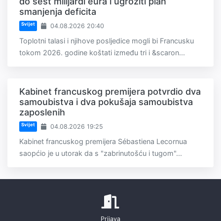
do šest milijardi eura i ugroziti plan
smanjenja deficita
Svijet
04.08.2026 20:40
Toplotni talasi i njihove posljedice mogli bi Francusku
tokom 2026. godine koštati između tri i &scaron...
Kabinet francuskog premijera potvrdio dva
samoubistva i dva pokušaja samoubistva
zaposlenih
Svijet
04.08.2026 19:25
Kabinet francuskog premijera Sébastiena Lecornua
saopćio je u utorak da s "zabrinutošću i tugom"...
Prijava