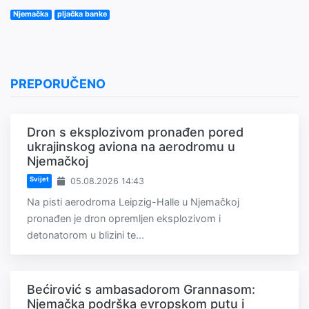
Njemačka
pljačka banke
PREPORUČENO
Dron s eksplozivom pronađen pored
ukrajinskog aviona na aerodromu u
Njemačkoj
Svijet
05.08.2026 14:43
Na pisti aerodroma Leipzig-Halle u Njemačkoj
pronađen je dron opremljen eksplozivom i
detonatorom u blizini te...
Bećirović s ambasadorom Grannasom:
Njemačka podrška evropskom putu i