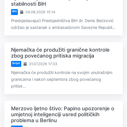
stabilnosti BiH
BiH
04.08.2026 15:14
Predsjedavajući Predsjedništva BiH dr. Denis Bećirović
održao je sastanak s ambasadorom Savezne Republi...
Njemačka će produžiti granične kontrole
zbog povećanog pritiska migracija
Svijet
31.07.2026 17:33
Njemačka će produžiti kontrole na svojim unutrašnjim
granicama i nakon septembra zbog povećanog
pritisk...
Merzovo ljetno štivo: Papino upozorenje o
umjetnoj inteligenciji usred političkih
problema u Berlinu