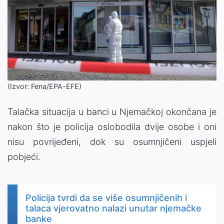
(Izvor: Fena/EPA-EFE)
Talačka situacija u banci u Njemačkoj okončana je
nakon što je policija oslobodila dvije osobe i oni
nisu povrijeđeni, dok su osumnjičeni uspjeli
pobjeći.
Policija tvrdi da se više osumnjičenih i
talaca vjerovatno nalazi unutar njemačke
banke