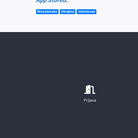
App Storeu
.
Nizozemska
Ukrajina
minolovac
Prijava