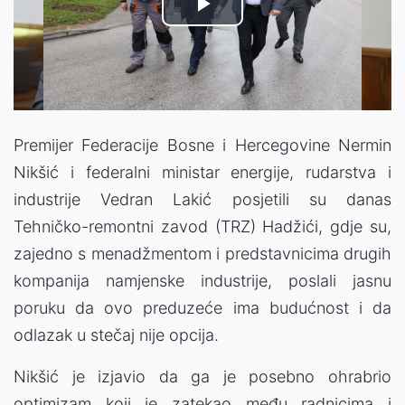
Play
Video
Premijer Federacije Bosne i Hercegovine Nermin
Nikšić i federalni ministar energije, rudarstva i
industrije Vedran Lakić posjetili su danas
Tehničko-remontni zavod (TRZ) Hadžići, gdje su,
zajedno s menadžmentom i predstavnicima drugih
kompanija namjenske industrije, poslali jasnu
poruku da ovo preduzeće ima budućnost i da
odlazak u stečaj nije opcija.
Nikšić je izjavio da ga je posebno ohrabrio
optimizam koji je zatekao među radnicima i