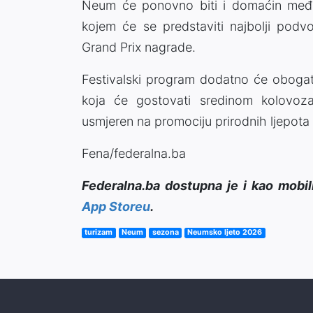
Neum će ponovno biti i domaćin međ
kojem će se predstaviti najbolji podvo
Grand Prix nagrade.
Festivalski program dodatno će obogati
koja će gostovati sredinom kolovoza
usmjeren na promociju prirodnih ljepota
Fena/federalna.ba
Federalna.ba dostupna je i kao mobil
App Storeu
.
turizam
Neum
sezona
Neumsko ljeto 2026