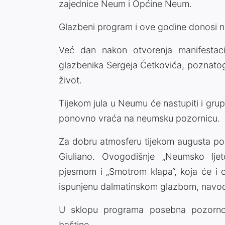
zajednice Neum i Općine Neum.
Glazbeni program i ove godine donosi ni
Već dan nakon otvorenja manifestac
glazbenika Sergeja Ćetkovića, poznatog
život.
Tijekom jula u Neumu će nastupiti i grup
ponovno vraća na neumsku pozornicu.
Za dobru atmosferu tijekom augusta pobr
Giuliano. Ovogodišnje „Neumsko ljet
pjesmom i „Smotrom klapa“, koja će i o
ispunjenu dalmatinskom glazbom, navod
U sklopu programa posebna pozornost
baštine.