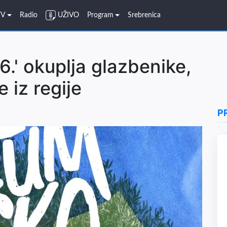
TV
Radio
UŽIVO
Program
Srebrenica
.' okuplja glazbenike,
 iz regije
P