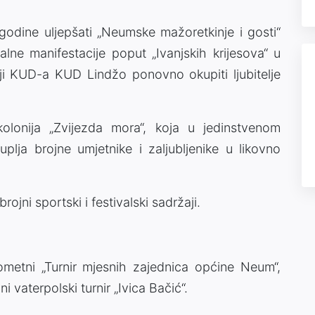
odine uljepšati „Neumske mažoretkinje i gosti“
ne manifestacije poput „Ivanjskih krijesova“ u
iji KUD-a KUD Lindžo ponovno okupiti ljubitelje
olonija „Zvijezda mora“, koja u jedinstvenom
lja brojne umjetnike i zaljubljenike u likovno
rojni sportski i festivalski sadržaji.
metni „Turnir mjesnih zajednica općine Neum“,
 vaterpolski turnir „Ivica Bačić“.