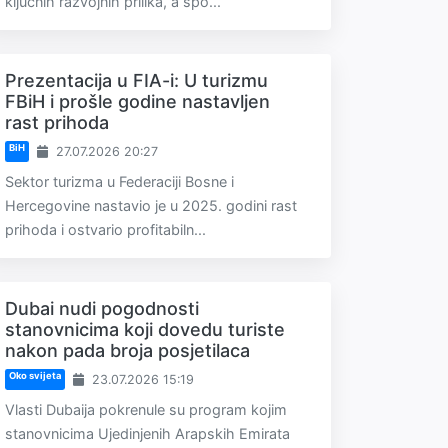
ključnih razvojnih prilika, a spo...
Prezentacija u FIA-i: U turizmu
FBiH i prošle godine nastavljen
rast prihoda
BiH
27.07.2026 20:27
Sektor turizma u Federaciji Bosne i
Hercegovine nastavio je u 2025. godini rast
prihoda i ostvario profitabiln...
Dubai nudi pogodnosti
stanovnicima koji dovedu turiste
nakon pada broja posjetilaca
Oko svijeta
23.07.2026 15:19
Vlasti Dubaija pokrenule su program kojim
stanovnicima Ujedinjenih Arapskih Emirata