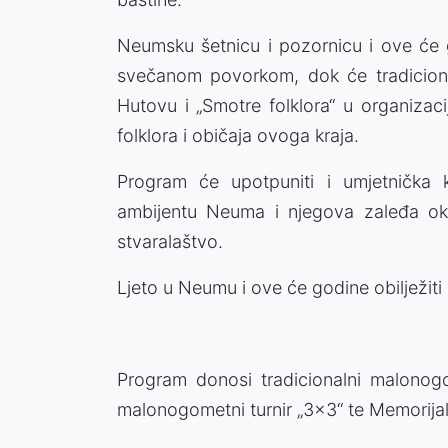
Neumsku šetnicu i pozornicu i ove će g
svečanom povorkom, dok će tradicional
Hutovu i „Smotre folklora“ u organizac
folklora i običaja ovoga kraja.
Program će upotpuniti i umjetnička k
ambijentu Neuma i njegova zaleđa okup
stvaralaštvo.
Ljeto u Neumu i ove će godine obilježiti b
Program donosi tradicionalni malonogo
malonogometni turnir „3x3“ te Memorijalni