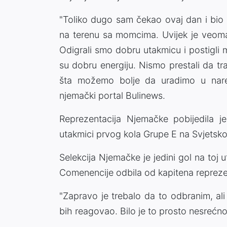
"Toliko dugo sam čekao ovaj dan i bio 
na terenu sa momcima. Uvijek je veoma
Odigrali smo dobru utakmicu i postigli m
su dobru energiju. Nismo prestali da traž
šta možemo bolje da uradimo u nare
njemački portal Bulinews.
Reprezentacija Njemačke pobijedila j
utakmici prvog kola Grupe E na Svjetsk
Selekcija Njemačke je jedini gol na toj 
Comenencije odbila od kapitena repreze
"Zapravo je trebalo da to odbranim, ali 
bih reagovao. Bilo je to prosto nesrećno