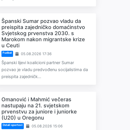
Španski Sumar pozvao vladu da
preispita zajedničko domaćinstvo
Svjetskog prvenstva 2030. s
Marokom nakon migrantske krize
u Ceuti
Fudbal
05.08.2026 17:36
Španski lijevi koalicioni partner Sumar
pozvao je vladu predvođenu socijalistima da
preispita zajedničk...
Omanović i Mahmić večeras
nastupaju na 21. svjetskom
prvenstvu za juniore i juniorke
(U20) u Oregonu
Ostali sportovi
05.08.2026 15:06