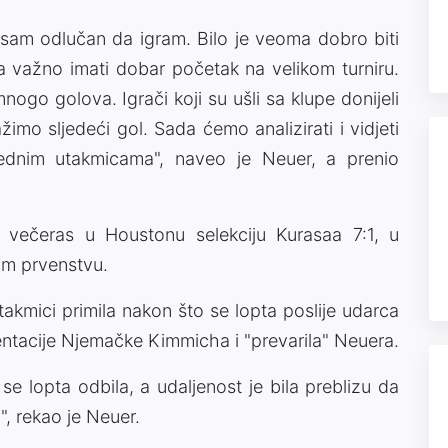
sam odlučan da igram. Bilo je veoma dobro biti
 važno imati dobar početak na velikom turniru.
nogo golova. Igrači koji su ušli sa klupe donijeli
imo sljedeći gol. Sada ćemo analizirati i vidjeti
dnim utakmicama", naveo je Neuer, a prenio
e večeras u Houstonu selekciju Kurasaa 7:1, u
om prvenstvu.
utakmici primila nakon što se lopta poslije udarca
ntacije Njemačke Kimmicha i "prevarila" Neuera.
se lopta odbila, a udaljenost je bila preblizu da
", rekao je Neuer.