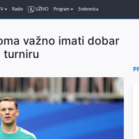
TV
Radio
UŽIVO
Program
Srebrenica
eoma važno imati dobar
 turniru
P