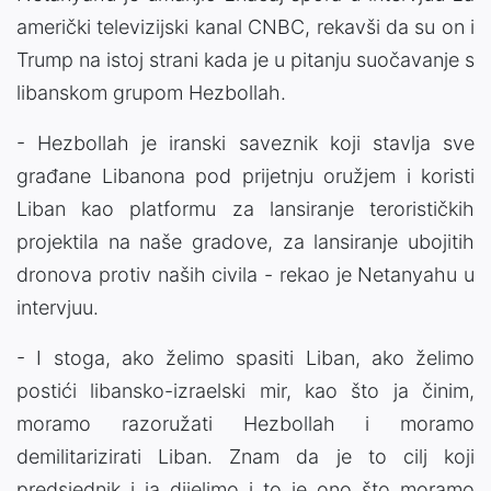
američki televizijski kanal CNBC, rekavši da su on i
Trump na istoj strani kada je u pitanju suočavanje s
libanskom grupom Hezbollah.
- Hezbollah je iranski saveznik koji stavlja sve
građane Libanona pod prijetnju oružjem i koristi
Liban kao platformu za lansiranje terorističkih
projektila na naše gradove, za lansiranje ubojitih
dronova protiv naših civila - rekao je Netanyahu u
intervjuu.
- I stoga, ako želimo spasiti Liban, ako želimo
postići libansko-izraelski mir, kao što ja činim,
moramo razoružati Hezbollah i moramo
demilitarizirati Liban. Znam da je to cilj koji
predsjednik i ja dijelimo i to je ono što moramo