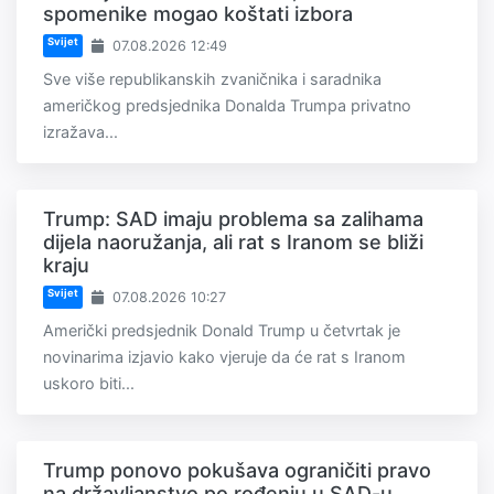
spomenike mogao koštati izbora
Svijet
07.08.2026 12:49
Sve više republikanskih zvaničnika i saradnika
američkog predsjednika Donalda Trumpa privatno
izražava...
Trump: SAD imaju problema sa zalihama
dijela naoružanja, ali rat s Iranom se bliži
kraju
Svijet
07.08.2026 10:27
Američki predsjednik Donald Trump u četvrtak je
novinarima izjavio kako vjeruje da će rat s Iranom
uskoro biti...
Trump ponovo pokušava ograničiti pravo
na državljanstvo po rođenju u SAD-u