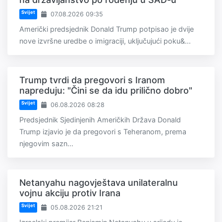
Svijet
07.08.2026 09:35
Američki predsjednik Donald Trump potpisao je dvije
nove izvršne uredbe o imigraciji, uključujući poku&...
Trump tvrdi da pregovori s Iranom
napreduju: "Čini se da idu prilično dobro"
Svijet
06.08.2026 08:28
Predsjednik Sjedinjenih Američkih Država Donald
Trump izjavio je da pregovori s Teheranom, prema
njegovim sazn...
Netanyahu nagovještava unilateralnu
vojnu akciju protiv Irana
Svijet
05.08.2026 21:21