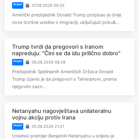
Svijet
07.08.2026 09:35
Američki predsjednik Donald Trump potpisao je dvije
nove izvršne uredbe o imigraciji, uključujući poku&...
Trump tvrdi da pregovori s Iranom
napreduju: "Čini se da idu prilično dobro"
Svijet
06.08.2026 08:28
Predsjednik Sjedinjenih Američkih Država Donald
Trump izjavio je da pregovori s Teheranom, prema
njegovim sazn...
Netanyahu nagovještava unilateralnu
vojnu akciju protiv Irana
Svijet
05.08.2026 21:21
Izraelski premijer Benjamin Netanyahu u srijedu je