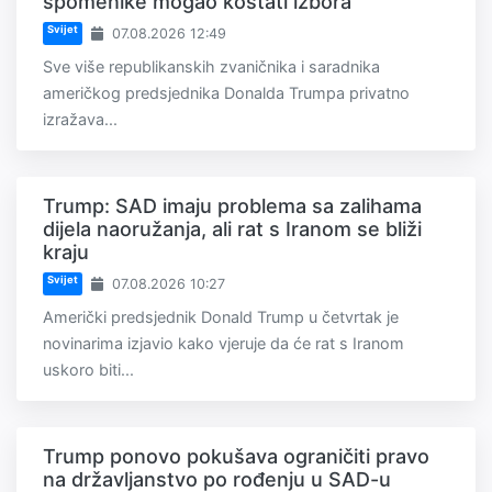
spomenike mogao koštati izbora
Svijet
07.08.2026 12:49
Sve više republikanskih zvaničnika i saradnika
američkog predsjednika Donalda Trumpa privatno
izražava...
Trump: SAD imaju problema sa zalihama
dijela naoružanja, ali rat s Iranom se bliži
kraju
Svijet
07.08.2026 10:27
Američki predsjednik Donald Trump u četvrtak je
novinarima izjavio kako vjeruje da će rat s Iranom
uskoro biti...
Trump ponovo pokušava ograničiti pravo
na državljanstvo po rođenju u SAD-u