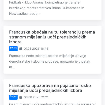
Fudbalski klub Arsenal kompletirao je transfer
brazilskog reprezentativca Bruna Guimaraesa iz
Newcastlea, saop...
Francuska obećala nultu toleranciju prema
stranom miješanju uoči predsjedničkih
izbora
Svijet
07.08.2026 16:46
Francuska neće tolerirati strano miješanje u svoje
demokratske i izborne procese, upozorio je u petak
m...
Francuska upozorava na pojačano rusko
miješanje uoči predsjedničkih izbora
Svijet
06.08.2026 21:21
Osam mjeseci uoči predsjedničkih izbora u Francuskoj,