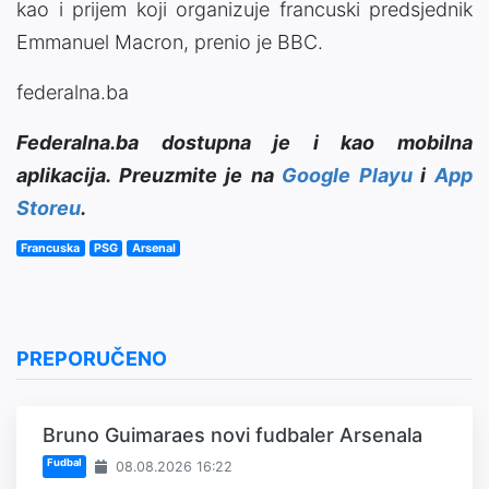
kao i prijem koji organizuje francuski predsjednik
Emmanuel Macron, prenio je BBC.
federalna.ba
Federalna.ba dostupna je i kao mobilna
aplikacija. Preuzmite je na
Google Playu
i
App
Storeu
.
Francuska
PSG
Arsenal
PREPORUČENO
Bruno Guimaraes novi fudbaler Arsenala
Fudbal
08.08.2026 16:22