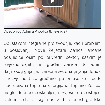
Video
Play
Player
is
loading.
Video
Videoprilog Admira Pripoljca (Dnevnik 2)
Obustavom integralne proizvodnje, kao i problemi
u poslovanju Nove Željezare Zenica lančane
posljedice osim po privredni sektor, sasvim je
izvjesno osjetit će i građani Zenice i to putem
daljinskog grijanja. Naredna sezona grijanja donosi
i nezvjesnost za građane, pa bi ukoliko i bude
isporučivana toplotna energija iz Toplane Zenica,
moglo doći do poskupljenja. Svjesni da postojeći
sistem ne donosi sigurnost za budućnost, gradske