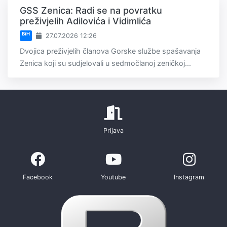
GSS Zenica: Radi se na povratku
preživjelih Adilovića i Vidimlića
BiH
27.07.2026 12:26
Dvojica preživjelih članova Gorske službe spašavanja
Zenica koji su sudjelovali u sedmočlanoj zeničkoj...
Prijava
Facebook
Youtube
Instagram