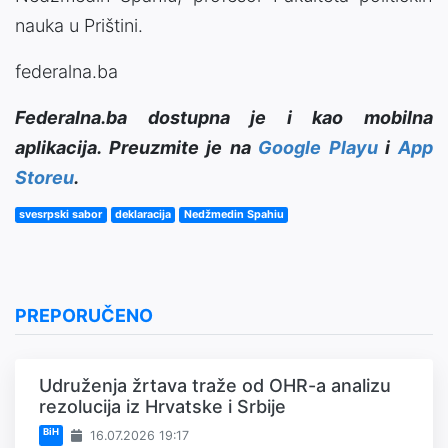
nauka u Prištini.
federalna.ba
Federalna.ba dostupna je i kao mobilna
aplikacija. Preuzmite je na
Google Playu
i
App
Storeu
.
svesrpski sabor
deklaracija
Nedžmedin Spahiu
PREPORUČENO
Udruženja žrtava traže od OHR-a analizu
rezolucija iz Hrvatske i Srbije
BiH
16.07.2026 19:17