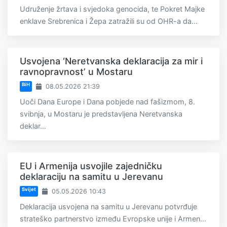
Udruženje žrtava i svjedoka genocida, te Pokret Majke
enklave Srebrenica i Žepa zatražili su od OHR-a da...
Usvojena ‘Neretvanska deklaracija za mir i
ravnopravnost’ u Mostaru
BiH
08.05.2026 21:39
Uoči Dana Europe i Dana pobjede nad fašizmom, 8.
svibnja, u Mostaru je predstavljena Neretvanska
deklar...
EU i Armenija usvojile zajedničku
deklaraciju na samitu u Jerevanu
Svijet
05.05.2026 10:43
Deklaracija usvojena na samitu u Jerevanu potvrđuje
strateško partnerstvo između Evropske unije i Armen...