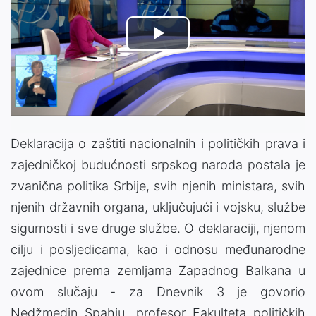
Play
Video
Deklaracija o zaštiti nacionalnih i političkih prava i
zajedničkoj budućnosti srpskog naroda postala je
zvanična politika Srbije, svih njenih ministara, svih
njenih državnih organa, uključujući i vojsku, službe
sigurnosti i sve druge službe. O deklaraciji, njenom
cilju i posljedicama, kao i odnosu međunarodne
zajednice prema zemljama Zapadnog Balkana u
ovom slučaju - za Dnevnik 3 je govorio
Nedžmedin Spahiu, profesor Fakulteta političkih