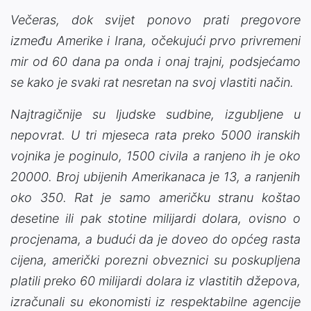
Večeras, dok svijet ponovo prati pregovore
između Amerike i Irana, očekujući prvo privremeni
mir od 60 dana pa onda i onaj trajni, podsjećamo
se kako je svaki rat nesretan na svoj vlastiti način.
Najtragičnije su ljudske sudbine, izgubljene u
nepovrat. U tri mjeseca rata preko 5000 iranskih
vojnika je poginulo, 1500 civila a ranjeno ih je oko
20000. Broj ubijenih Amerikanaca je 13, a ranjenih
oko 350. Rat je samo američku stranu koštao
desetine ili pak stotine milijardi dolara, ovisno o
procjenama, a budući da je doveo do općeg rasta
cijena, američki porezni obveznici su poskupljena
platili preko 60 milijardi dolara iz vlastitih džepova,
izračunali su ekonomisti iz respektabilne agencije