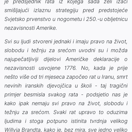
je predsjednik rata iz kojega sada želi izaći
smišljajući izlaznu strategiju pred predstojeće
Svjetsko prvenstvo u nogometu i 250.-u obljetnicu
nezavisnosti Amerike.
Svi su ljudi stvoreni jednaki i imaju pravo na život,
slobodu i težnju za srećom uvodni su i možda
najupečatljiviji dijelovi Američke deklaracije o
nezavisnosti usvojene 1776. No, kada je prije
nešto više od tri mjeseca započeo rat u Iranu, smrt
nevinih iranskih djevojčica u školi - taj tragični
primjer besmisla svakog rata - podsjetio nas je
kako ipak nemaju svi pravo na život, slobodu i
težnju za srećom. Svaki rat upravo to oduzima
ljudima i stoga potpuno istinita tvrdnja velikog
Willyja Brandta, kako je, bez mira, sve jedno veliko