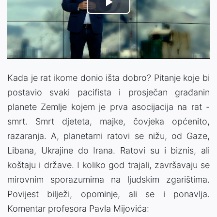
Video
Play
Player
is
loading.
Video
Kada je rat ikome donio išta dobro? Pitanje koje bi
postavio svaki pacifista i prosječan građanin
planete Zemlje kojem je prva asocijacija na rat -
smrt. Smrt djeteta, majke, čovjeka općenito,
razaranja. A, planetarni ratovi se nižu, od Gaze,
Libana, Ukrajine do Irana. Ratovi su i biznis, ali
koštaju i države. I koliko god trajali, završavaju se
mirovnim sporazumima na ljudskim zgarištima.
Povijest bilježi, opominje, ali se i ponavlja.
Komentar profesora Pavla Mijovića: