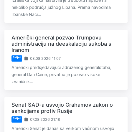
Izraelska vojska nastavila je u subotu napade na
nekoliko područja južnog Libana. Prema navodima
libanske Naci...
Američki general pozvao Trumpovu
administraciju na deeskalaciju sukoba s
Iranom
Svijet
08.08.2026 11:07
Američki predsjedavajući Združenog generalštaba,
general Dan Caine, privatno je pozvao visoke
zvaničnik...
Senat SAD-a usvojio Grahamov zakon o
sankcijama protiv Rusije
Svijet
07.08.2026 21:18
Američki Senat je danas sa velikom većinom usvojio