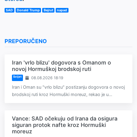
SAD
Donald Trump
Bejrut
napad
PREPORUČENO
Iran 'vrlo blizu' dogovora s Omanom o
novoj Hormuškoj brodskoj ruti
Svijet
08.08.2026 18:19
Iran i Oman su "vrlo blizu" postizanju dogovora o novoj
brodskoj ruti kroz Hormuški moreuz, rekao je u...
Vance: SAD očekuju od Irana da osigura
siguran protok nafte kroz Hormuški
moreuz