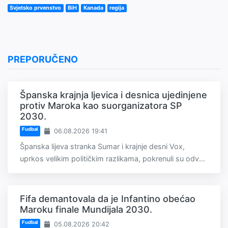
Svjetsko prvenstvo
BiH
Kanada
regija
PREPORUČENO
Španska krajnja ljevica i desnica ujedinjene
protiv Maroka kao suorganizatora SP
2030.
Fudbal
06.08.2026 19:41
Španska lijeva stranka Sumar i krajnje desni Vox,
uprkos velikim političkim razlikama, pokrenuli su odv...
Fifa demantovala da je Infantino obećao
Maroku finale Mundijala 2030.
Fudbal
05.08.2026 20:42