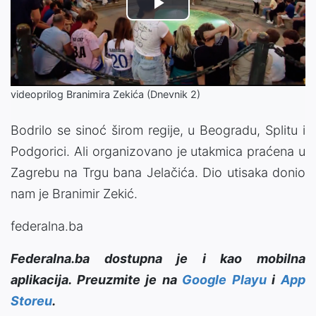
Play
Video
videoprilog Branimira Zekića (Dnevnik 2)
Bodrilo se sinoć širom regije, u Beogradu, Splitu i
Podgorici. Ali organizovano je utakmica praćena u
Zagrebu na Trgu bana Jelačića. Dio utisaka donio
nam je Branimir Zekić.
federalna.ba
Federalna.ba dostupna je i kao mobilna
aplikacija. Preuzmite je na
Google Playu
i
App
Storeu
.