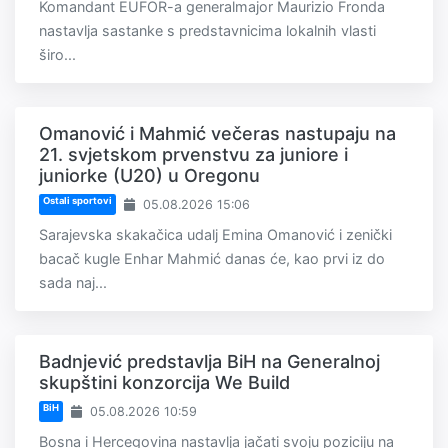
Komandant EUFOR-a generalmajor Maurizio Fronda
nastavlja sastanke s predstavnicima lokalnih vlasti
širo...
Omanović i Mahmić večeras nastupaju na
21. svjetskom prvenstvu za juniore i
juniorke (U20) u Oregonu
Ostali sportovi
05.08.2026 15:06
Sarajevska skakačica udalj Emina Omanović i zenički
bacač kugle Enhar Mahmić danas će, kao prvi iz do
sada naj...
Badnjević predstavlja BiH na Generalnoj
skupštini konzorcija We Build
BiH
05.08.2026 10:59
Bosna i Hercegovina nastavlja jačati svoju poziciju na