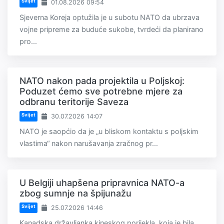
Svijet
01.08.2026 09:54
Sjeverna Koreja optužila je u subotu NATO da ubrzava
vojne pripreme za buduće sukobe, tvrdeći da planirano
pro...
NATO nakon pada projektila u Poljskoj:
Poduzet ćemo sve potrebne mjere za
odbranu teritorije Saveza
Svijet
30.07.2026 14:07
NATO je saopćio da je „u bliskom kontaktu s poljskim
vlastima“ nakon narušavanja zračnog pr...
U Belgiji uhapšena pripravnica NATO-a
zbog sumnje na špijunažu
Svijet
25.07.2026 14:46
Kanadska državljanka kineskog porijekla, koja je bila