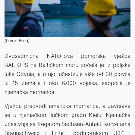
(Izvor: Fena)
Dvosedmična NATO-ova pomorska vježba
BALTOPS na Baltičkom moru počela je iz poljske
luke Gdynia, a u njoj učestvuje više od 30 plovila
iz 15 zemalja i oko 6.000 vojnika, saopćila je
njemačka mornarica.
Vježbu predvodi američka mornarica, a završava
se u njemačkom lučkom gradu Kielu. Njemačka
učestvuje sa fregatom Sachsen-Anhalt, korvetama
Braunschweig i Erfurt, podmornicom U34 i