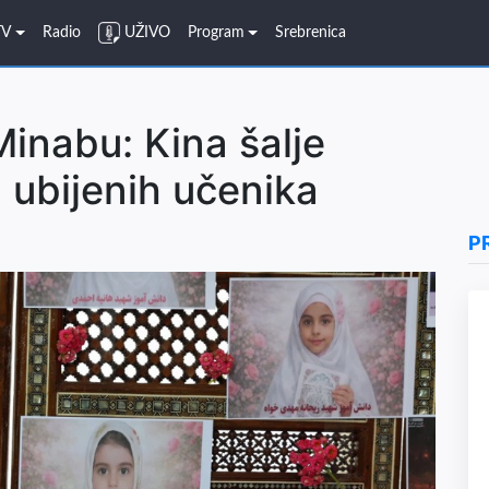
TV
Radio
UŽIVO
Program
Srebrenica
Minabu: Kina šalje
ubijenih učenika
P