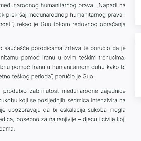
m međunarodnog humanitarnog prava. „Napadi na
žak prekršaj međunarodnog humanitarnog prava i
alnosti“, rekao je Guo tokom redovnog obraćanja
o saučešće porodicama žrtava te poručio da je
anitarnu pomoć Iranu u ovim teškim trenucima.
trebnu pomoć Iranu u humanitarnom duhu kako bi
tno teškog perioda“, poručio je Guo.
 produbio zabrinutost međunarodne zajednice
sukobu koji se posljednjih sedmica intenzivira na
ije upozoravaju da bi eskalacija sukoba mogla
ica, posebno za najranjivije – djecu i civile koji
rbama.