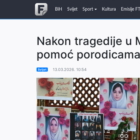
BiH
Svijet
Sport
Kultura
Emisije F
Nakon tragedije u 
pomoć porodicama 
13.03.2026. 10:54
Svijet