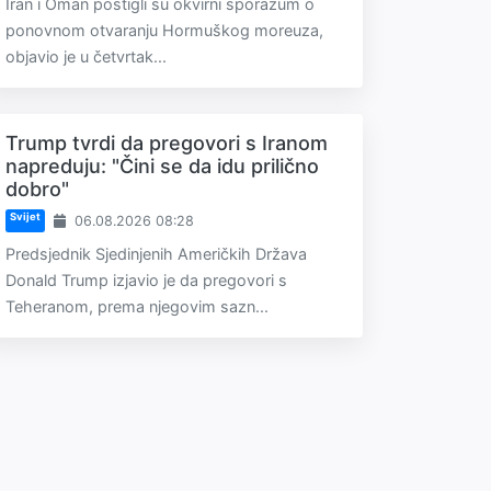
Iran i Oman postigli su okvirni sporazum o
ponovnom otvaranju Hormuškog moreuza,
objavio je u četvrtak...
Trump tvrdi da pregovori s Iranom
napreduju: "Čini se da idu prilično
dobro"
Svijet
06.08.2026 08:28
Predsjednik Sjedinjenih Američkih Država
Donald Trump izjavio je da pregovori s
Teheranom, prema njegovim sazn...