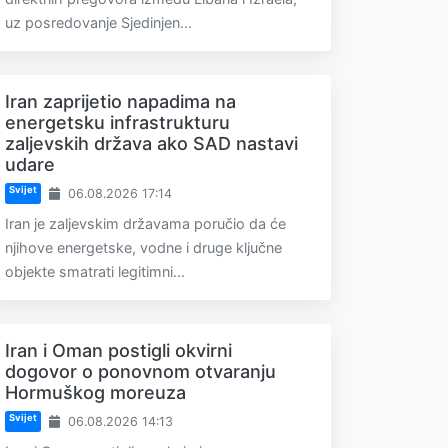
uz posredovanje Sjedinjen...
Iran zaprijetio napadima na
energetsku infrastrukturu
zaljevskih država ako SAD nastavi
udare
Svijet
06.08.2026 17:14
Iran je zaljevskim državama poručio da će
njihove energetske, vodne i druge ključne
objekte smatrati legitimni...
Iran i Oman postigli okvirni
dogovor o ponovnom otvaranju
Hormuškog moreuza
Svijet
06.08.2026 14:13