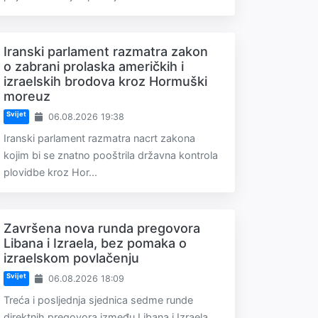
Iranski parlament razmatra zakon
o zabrani prolaska američkih i
izraelskih brodova kroz Hormuški
moreuz
Svijet
06.08.2026 19:38
Iranski parlament razmatra nacrt zakona
kojim bi se znatno pooštrila državna kontrola
plovidbe kroz Hor...
Završena nova runda pregovora
Libana i Izraela, bez pomaka o
izraelskom povlačenju
Svijet
06.08.2026 18:09
Treća i posljednja sjednica sedme runde
direktnih pregovora između Libana i Izraela,