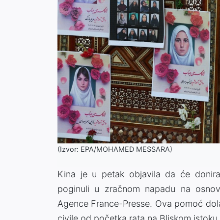
(Izvor: EPA/MOHAMED MESSARA)
Kina je u petak objavila da će donir
poginuli u zračnom napadu na osnov
Agence France-Presse
. Ova pomoć dola
civile od početka rata na Bliskom istoku.