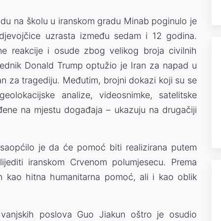
adu na školu u iranskom gradu
Minab
poginulo je
 djevojčice uzrasta između sedam i 12 godina.
reakcije i osude zbog velikog broja civilnih
jednik
Donald Trump
optužio je Iran za napad u
 za tragediju. Međutim, brojni dokazi koji su se
eolokacijske analize, videosnimke, satelitske
nađene na mjestu događaja – ukazuju na drugačiji
saopćilo je da će pomoć biti realizirana putem
lijediti iranskom Crvenom polumjesecu. Prema
 kao hitna humanitarna pomoć, ali i kao oblik
a vanjskih poslova
Guo Jiakun
oštro je osudio