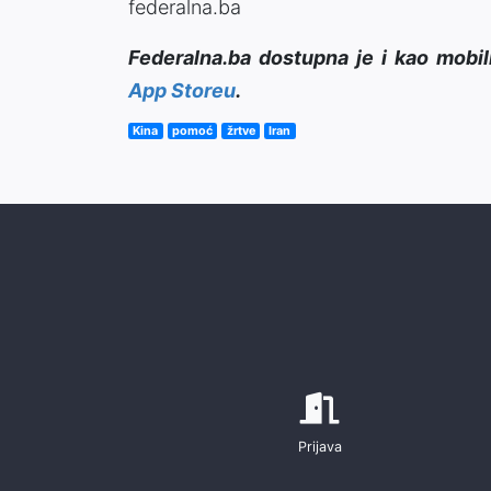
federalna.ba
Federalna.ba dostupna je i kao mobil
App Storeu
.
Kina
pomoć
žrtve
Iran
Prijava