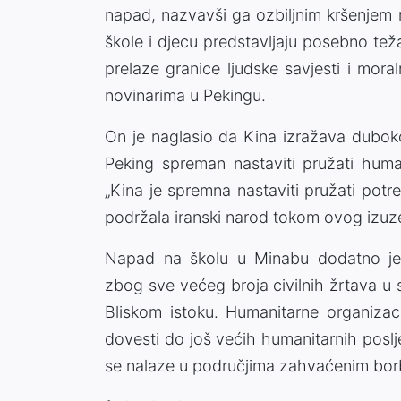
napad, nazvavši ga ozbiljnim kršenje
škole i djecu predstavljaju posebno te
prelaze granice ljudske savjesti i mor
novinarima u Pekingu.
On je naglasio da Kina izražava dubok
Peking spreman nastaviti pružati hum
„Kina je spremna nastaviti pružati po
podržala iranski narod tokom ovog izuze
Napad na školu u Minabu dodatno je
zbog sve većeg broja civilnih žrtava u 
Bliskom istoku. Humanitarne organizac
dovesti do još većih humanitarnih posljed
se nalaze u područjima zahvaćenim bo