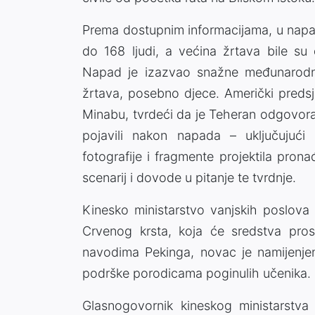
Prema dostupnim informacijama, u nap
do 168 ljudi, a većina žrtava bile su
Napad je izazvao snažne međunarodne 
žrtava, posebno djece. Američki preds
Minabu, tvrdeći da je Teheran odgovoran
pojavili nakon napada – uključujući g
fotografije i fragmente projektila pro
scenarij i dovode u pitanje te tvrdnje.
Kinesko ministarstvo vanjskih poslova 
Crvenog krsta, koja će sredstva pros
navodima Pekinga, novac je namijenjen
podrške porodicama poginulih učenika.
Glasnogovornik kineskog ministarstv