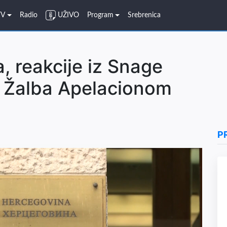
TV
Radio
UŽIVO
Program
Srebrenica
, reakcije iz Snage
 Žalba Apelacionom
H
P