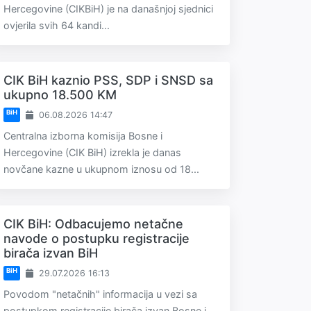
Hercegovine (CIKBiH) je na današnjoj sjednici
ovjerila svih 64 kandi...
CIK BiH kaznio PSS, SDP i SNSD sa
ukupno 18.500 KM
BiH
06.08.2026 14:47
Centralna izborna komisija Bosne i
Hercegovine (CIK BiH) izrekla je danas
novčane kazne u ukupnom iznosu od 18...
CIK BiH: Odbacujemo netačne
navode o postupku registracije
birača izvan BiH
BiH
29.07.2026 16:13
Povodom "netačnih" informacija u vezi sa
postupkom registracije birača izvan Bosne i