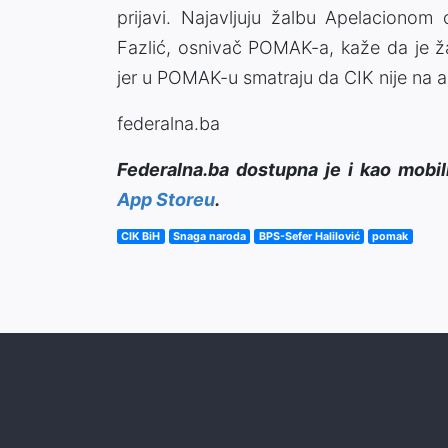
prijavi. Najavljuju žalbu Apelacionom
Fazlić, osnivač POMAK-a, kaže da je ž
jer u POMAK-u smatraju da CIK nije na a
federalna.ba
Federalna.ba dostupna je i kao mobil
App Storeu
.
CIK BiH
Snaga naroda
BPS-Sefer Halilović
pomak