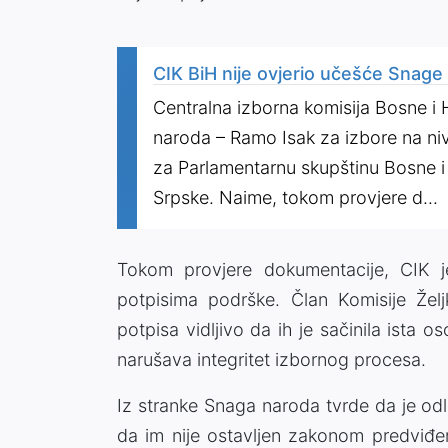
CIK BiH nije ovjerio učešće Snag
Centralna izborna komisija Bosne i H
naroda – Ramo Isak za izbore na nivo
za Parlamentarnu skupštinu Bosne i
Srpske. Naime, tokom provjere d...
Tokom provjere dokumentacije, CIK je 
potpisima podrške. Član Komisije Želj
potpisa vidljivo da ih je sačinila ista o
narušava integritet izbornog procesa.
Iz stranke Snaga naroda tvrde da je odl
da im nije ostavljen zakonom predviđen