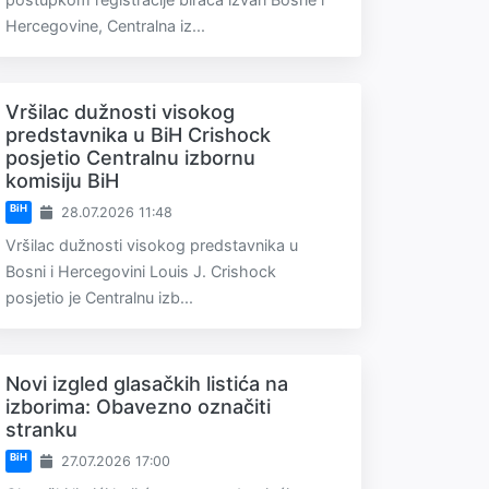
Hercegovine, Centralna iz...
Vršilac dužnosti visokog
predstavnika u BiH Crishock
posjetio Centralnu izbornu
komisiju BiH
BiH
28.07.2026 11:48
Vršilac dužnosti visokog predstavnika u
Bosni i Hercegovini Louis J. Crishock
posjetio je Centralnu izb...
Novi izgled glasačkih listića na
izborima: Obavezno označiti
stranku
BiH
27.07.2026 17:00