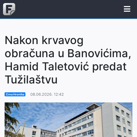
Nakon krvavog
obračuna u Banovićima,
Hamid Taletović predat
Tužilaštvu
08.06.2026. 12:42
Crna Hronika