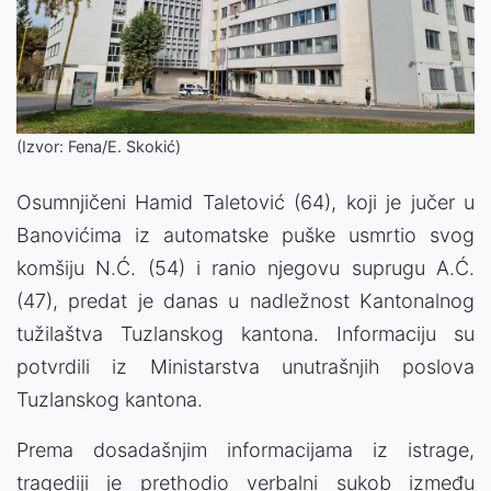
(Izvor: Fena/E. Skokić)
Osumnjičeni Hamid Taletović (64), koji je jučer u
Banovićima iz automatske puške usmrtio svog
komšiju N.Ć. (54) i ranio njegovu suprugu A.Ć.
(47), predat je danas u nadležnost Kantonalnog
tužilaštva Tuzlanskog kantona. Informaciju su
potvrdili iz Ministarstva unutrašnjih poslova
Tuzlanskog kantona.
Prema dosadašnjim informacijama iz istrage,
tragediji je prethodio verbalni sukob između