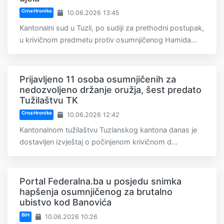
Crna Hronika
10.06.2026 13:45
Kantonalni sud u Tuzli, po sudiji za prethodni postupak,
u krivičnom predmetu protiv osumnjičenog Hamida...
Prijavljeno 11 osoba osumnjičenih za
nedozvoljeno držanje oružja, šest predato
Tužilaštvu TK
Crna Hronika
10.06.2026 12:42
Kantonalnom tužilaštvu Tuzlanskog kantona danas je
dostavljen izvještaj o počinjenom krivičnom d...
Portal Federalna.ba u posjedu snimka
hapšenja osumnjičenog za brutalno
ubistvo kod Banovića
BiH
10.06.2026 10:26