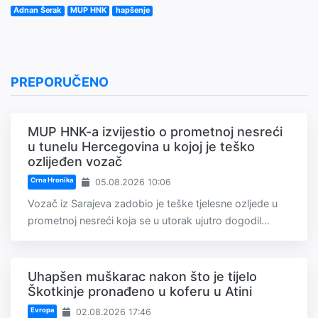
Adnan Šerak
MUP HNK
hapšenje
PREPORUČENO
MUP HNK-a izvijestio o prometnoj nesreći
u tunelu Hercegovina u kojoj je teško
ozlijeđen vozač
Crna Hronika
05.08.2026 10:06
Vozač iz Sarajeva zadobio je teške tjelesne ozljede u
prometnoj nesreći koja se u utorak ujutro dogodil...
Uhapšen muškarac nakon što je tijelo
Škotkinje pronađeno u koferu u Atini
Evropa
02.08.2026 17:46