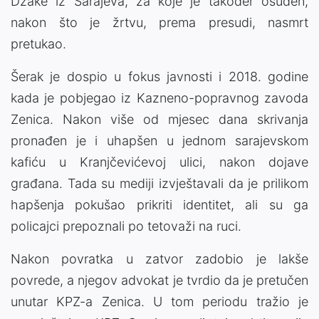
Džake iz Sarajeva, za koje je također osuđen,
nakon što je žrtvu, prema presudi, nasmrt
pretukao.
Šerak je dospio u fokus javnosti i 2018. godine
kada je pobjegao iz Kazneno-popravnog zavoda
Zenica. Nakon više od mjesec dana skrivanja
pronađen je i uhapšen u jednom sarajevskom
kafiću u Kranjčevićevoj ulici, nakon dojave
građana. Tada su mediji izvještavali da je prilikom
hapšenja pokušao prikriti identitet, ali su ga
policajci prepoznali po tetovaži na ruci.
Nakon povratka u zatvor zadobio je lakše
povrede, a njegov advokat je tvrdio da je pretučen
unutar KPZ-a Zenica. U tom periodu tražio je