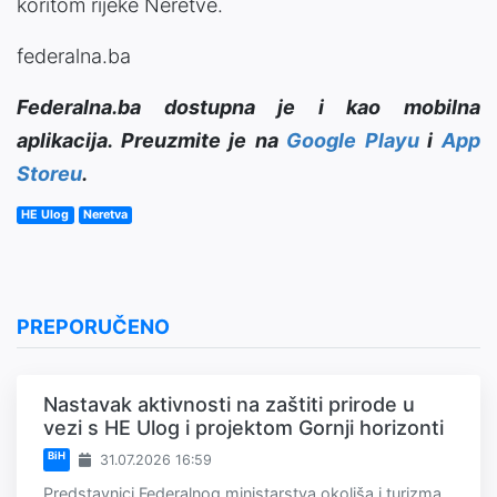
koritom rijeke Neretve.
federalna.ba
Federalna.ba dostupna je i kao mobilna
aplikacija. Preuzmite je na
Google Playu
i
App
Storeu
.
HE Ulog
Neretva
PREPORUČENO
Nastavak aktivnosti na zaštiti prirode u
vezi s HE Ulog i projektom Gornji horizonti
BiH
31.07.2026 16:59
Predstavnici Federalnog ministarstva okoliša i turizma,