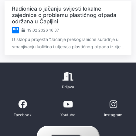
Radionica o jačanju svijesti lokalne
zajednice o problemu plastičnog otpada
održana u Čapljini
BiH
19.02.2026 16:37
U sklopu projekta "Jačanje prekogranične suradnje u
smanjivanju količina i utjecaja plastičnog otpada iz rije...
Prijava
Facebook
Youtube
Instagram