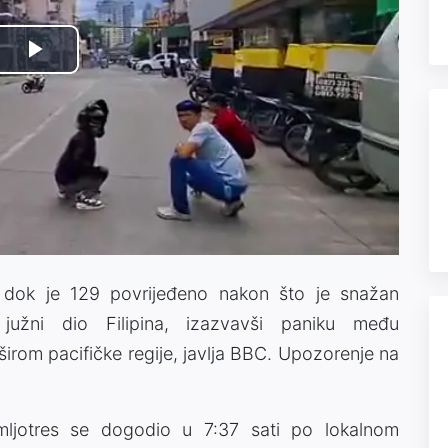
Play
Video
, dok je 129 povrijeđeno nakon što je snažan
južni dio Filipina, izazvavši paniku među
irom pacifičke regije, javlja BBC. Upozorenje na
emljotres se dogodio u 7:37 sati po lokalnom