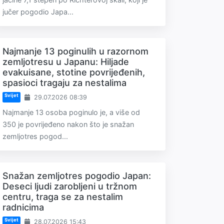
jučer pogodio Japa...
Najmanje 13 poginulih u razornom
zemljotresu u Japanu: Hiljade
evakuisane, stotine povrijeđenih,
spasioci tragaju za nestalima
Svijet
29.07.2026 08:39
Najmanje 13 osoba poginulo je, a više od
350 je povrijeđeno nakon što je snažan
zemljotres pogod...
Snažan zemljotres pogodio Japan:
Deseci ljudi zarobljeni u tržnom
centru, traga se za nestalim
radnicima
Svijet
28.07.2026 15:43