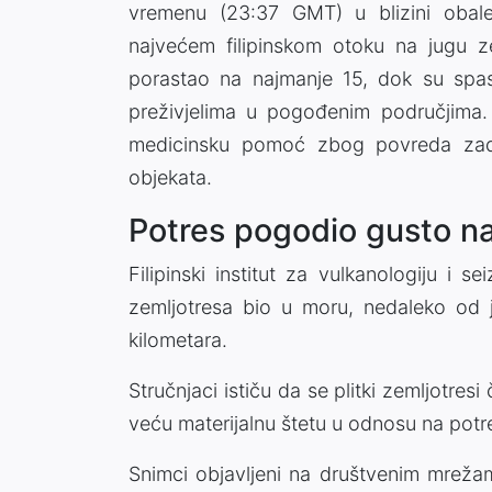
vremenu (23:37 GMT) u blizini obal
najvećem filipinskom otoku na jugu zem
porastao na najmanje 15, dok su spas
preživjelima u pogođenim područjima.
medicinsku pomoć zbog povreda zado
objekata.
Potres pogodio gusto na
Filipinski institut za vulkanologiju i s
zemljotresa bio u moru, nedaleko od
kilometara.
Stručnjaci ističu da se plitki zemljotres
veću materijalnu štetu u odnosu na potr
Snimci objavljeni na društvenim mreža