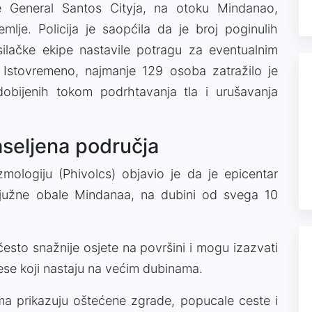
e General Santos Cityja, na otoku Mindanao,
lje. Policija je saopćila da je broj poginulih
ilačke ekipe nastavile potragu za eventualnim
 Istovremeno, najmanje 129 osoba zatražilo je
bijenih tokom podrhtavanja tla i urušavanja
seljena područja
eizmologiju (Phivolcs) objavio je da je epicentar
 južne obale Mindanaa, na dubini od svega 10
i često snažnije osjete na površini i mogu izazvati
ese koji nastaju na većim dubinama.
ma prikazuju oštećene zgrade, popucale ceste i