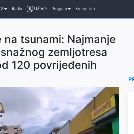
TV
Radio
UŽIVO
Program
Srebrenica
e na tsunami: Najmanje
 snažnog zemljotresa
 od 120 povrijeđenih
P