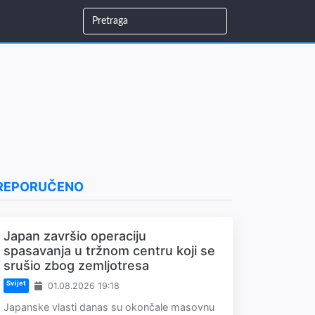
REPORUČENO
Japan završio operaciju
spasavanja u tržnom centru koji se
srušio zbog zemljotresa
Svijet
01.08.2026 19:18
Japanske vlasti danas su okončale masovnu