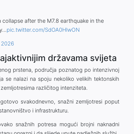
en collapse after the M7.8 earthquake in the
...
pic.twitter.com/SdOA0HlwON
, 2026
najaktivnijim državama svijeta
trenog prstena, područja poznatog po intenzivnoj
ja se nalazi na spoju nekoliko velikih tektonskih
mljotresima različitog intenziteta.
e gotovo svakodnevno, snažni zemljotresi poput
anovništvo i infrastrukturu.
ovako snažnih potresa mogući brojni naknadni
tanu oprezni i da slijede upute nadležnih službi.