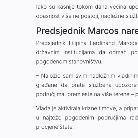
Iako su kasnije tokom dana većina up
opasnost više ne postoji, nadležne služb
Predsjednik Marcos nare
Predsjednik Filipina Ferdinand Marcos
državnim institucijama da odmah p
pogođenom stanovništvu.
– Naložio sam svim nadležnim vladinim
građane da prate službena upozoren
područjima, premjeste na više terene – 
Vlada je aktivirala krizne timove, a pripa
u najteže pogođenim područjima radi
procjene štete.