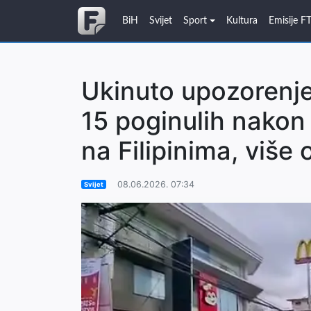
BiH
Svijet
Sport
Kultura
Emisije F
Ukinuto upozorenj
15 poginulih nakon
na Filipinima, više
08.06.2026. 07:34
Svijet