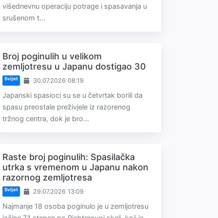
višednevnu operaciju potrage i spasavanja u
srušenom t...
Broj poginulih u velikom
zemljotresu u Japanu dostigao 30
Svijet
30.07.2026 08:19
Japanski spasioci su se u četvrtak borili da
spasu preostale preživjele iz razorenog
tržnog centra, dok je bro...
Raste broj poginulih: Spasilačka
utrka s vremenom u Japanu nakon
razornog zemljotresa
Svijet
29.07.2026 13:09
Najmanje 18 osoba poginulo je u zemljotresu
jačine 7,1 stepen po Richterovoj skali, koji je