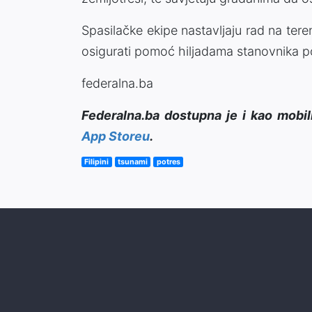
Spasilačke ekipe nastavljaju rad na teren
osigurati pomoć hiljadama stanovnika 
federalna.ba
Federalna.ba dostupna je i kao mobil
App Storeu
.
Filipini
tsunami
potres