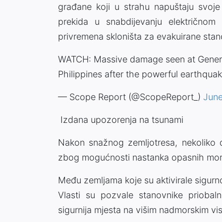
građane koji u strahu napuštaju svoj
prekida u snabdijevanju električnom 
privremena skloništa za evakuirane stan
WATCH: Massive damage seen at General 
Philippines after the powerful earthqua
— Scope Report (@ScopeReport_)
June
Izdana upozorenja na tsunami
Nakon snažnog zemljotresa, nekoliko d
zbog mogućnosti nastanka opasnih mor
Među zemljama koje su aktivirale sigurnos
Vlasti su pozvale stanovnike priobal
sigurnija mjesta na višim nadmorskim vi