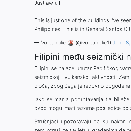
Just awful!
This is just one of the buildings I've se
Philippines. This is in General Santos City
— Volcaholic 🌋 (@volcaholic1)
June 8
Filipini među seizmički 
Filipini se nalaze unutar Pacifičkog va
seizmičkoj i vulkanskoj aktivnosti. Zeml
ploča, zbog čega je redovno pogođena ze
Iako se manja podrhtavanja tla biljež
ovog mogu imati razorne posljedice po st
Stručnjaci upozoravaju da su nakon 
zemljotresi, te savjetuju građanima da os