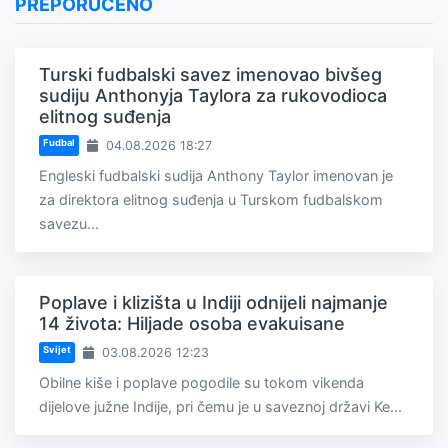
PREPORUČENO
Turski fudbalski savez imenovao bivšeg
sudiju Anthonyja Taylora za rukovodioca
elitnog suđenja
Fudbal
04.08.2026 18:27
Engleski fudbalski sudija Anthony Taylor imenovan je
za direktora elitnog suđenja u Turskom fudbalskom
savezu...
Poplave i klizišta u Indiji odnijeli najmanje
14 života: Hiljade osoba evakuisane
Svijet
03.08.2026 12:23
Obilne kiše i poplave pogodile su tokom vikenda
dijelove južne Indije, pri čemu je u saveznoj državi Ke...