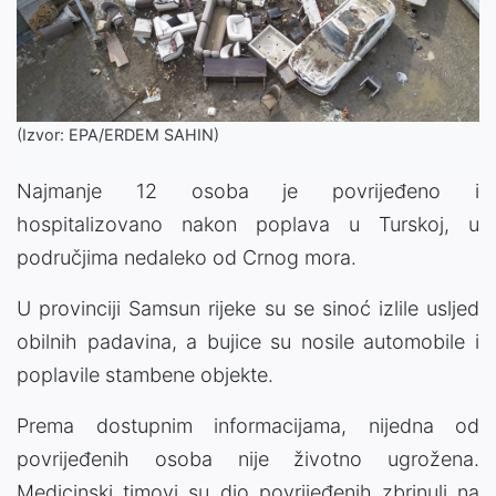
(Izvor: EPA/ERDEM SAHIN)
Najmanje 12 osoba je povrijeđeno i
hospitalizovano nakon poplava u Turskoj, u
područjima nedaleko od Crnog mora.
U provinciji Samsun rijeke su se sinoć izlile usljed
obilnih padavina, a bujice su nosile automobile i
poplavile stambene objekte.
Prema dostupnim informacijama, nijedna od
povrijeđenih osoba nije životno ugrožena.
Medicinski timovi su dio povrijeđenih zbrinuli na