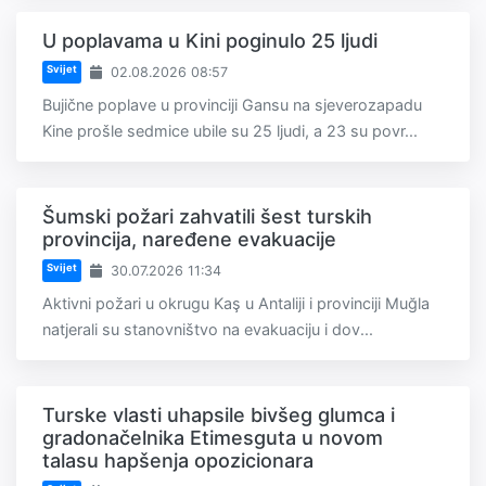
U poplavama u Kini poginulo 25 ljudi
Svijet
02.08.2026 08:57
Bujične poplave u provinciji Gansu na sjeverozapadu
Kine prošle sedmice ubile su 25 ljudi, a 23 su povr...
Šumski požari zahvatili šest turskih
provincija, naređene evakuacije
Svijet
30.07.2026 11:34
Aktivni požari u okrugu Kaş u Antaliji i provinciji Muğla
natjerali su stanovništvo na evakuaciju i dov...
Turske vlasti uhapsile bivšeg glumca i
gradonačelnika Etimesguta u novom
talasu hapšenja opozicionara