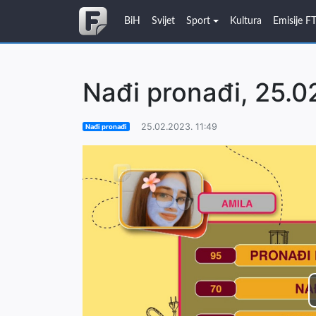
BiH
Svijet
Sport
Kultura
Emisije F
Nađi pronađi, 25.0
25.02.2023. 11:49
Nađi pronađi