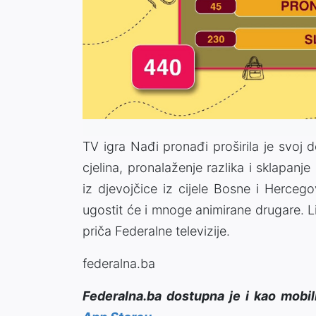
TV igra Nađi pronađi proširila je svoj
cjelina, pronalaženje razlika i sklapanj
iz djevojčice iz cijele Bosne i Herc
ugostit će i mnoge animirane drugare. Li
priča Federalne televizije.
federalna.ba
Federalna.ba dostupna je i kao mobil