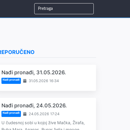
REPORUČENO
Nađi pronađi, 31.05.2026.
Nađi pronađi
31.05.2026 16:34
Nađi pronađi, 24.05.2026.
Nađi pronađi
24.05.2026 17:24
U čudesnoj sobi u kojoj žive Mačka, Žirafa,
Buba Mara, Ananas, Bunar želja i mnoge