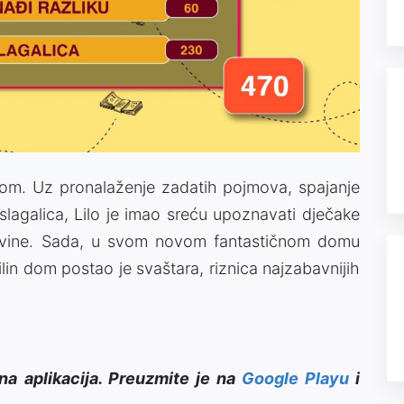
Video
 dom. Uz pronalaženje zadatih pojmova, spajanje
e slagalica, Lilo je imao sreću upoznavati dječake
egovine. Sada, u svom novom fantastičnom domu
lin dom postao je svaštara, riznica najzabavnijih
na aplikacija. Preuzmite je na
Google Playu
i