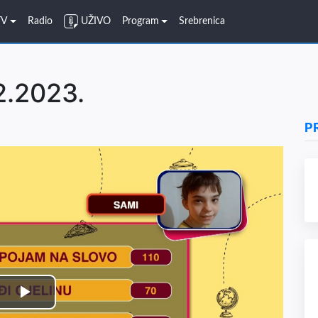
TV
Radio
UŽIVO
Program
Srebrenica
2.2023.
P
Play