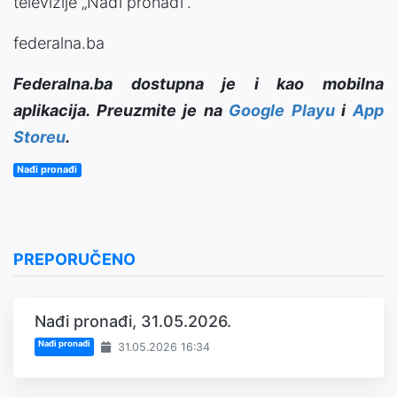
televizije „Nađi pronađi“.
federalna.ba
Federalna.ba dostupna je i kao mobilna
aplikacija. Preuzmite je na
Google Playu
i
App
Storeu
.
Nađi pronađi
PREPORUČENO
Nađi pronađi, 31.05.2026.
Nađi pronađi
31.05.2026 16:34