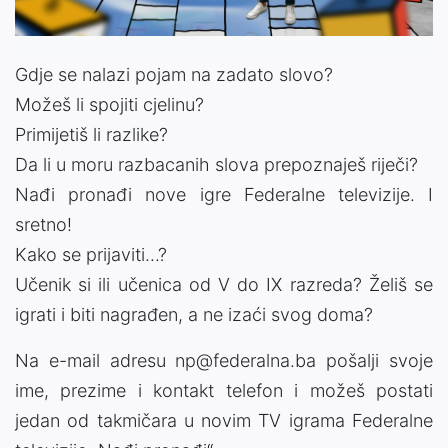
Gdje se nalazi pojam na zadato slovo?
Možeš li spojiti cjelinu?
Primijetiš li razlike?
Da li u moru razbacanih slova prepoznaješ riječi?
Nađi pronađi nove igre Federalne televizije. I
sretno!
Kako se prijaviti...?
Učenik si ili učenica od V do IX razreda? Želiš se
igrati i biti nagrađen, a ne izaći svog doma?
Na e-mail adresu np@federalna.ba pošalji svoje
ime, prezime i kontakt telefon i možeš postati
jedan od takmičara u novim TV igrama Federalne