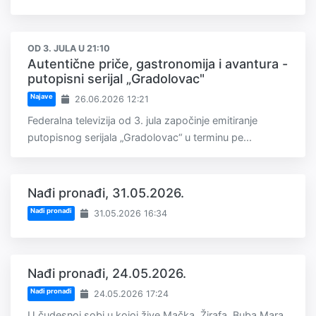
OD 3. JULA U 21:10
Autentične priče, gastronomija i avantura -
putopisni serijal „Gradolovac"
Najave
26.06.2026 12:21
Federalna televizija od 3. jula započinje emitiranje
putopisnog serijala „Gradolovac“ u terminu pe...
Nađi pronađi, 31.05.2026.
Nađi pronađi
31.05.2026 16:34
Nađi pronađi, 24.05.2026.
Nađi pronađi
24.05.2026 17:24
U čudesnoj sobi u kojoj žive Mačka, Žirafa, Buba Mara,