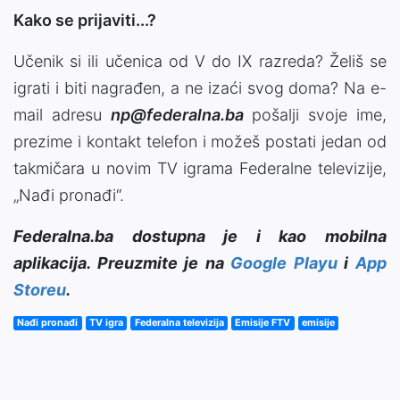
Kako se prijaviti...?
Učenik si ili učenica od V do IX razreda? Želiš se
igrati i biti nagrađen, a ne izaći svog doma? Na e-
mail adresu
np@federalna.ba
pošalji svoje ime,
prezime i kontakt telefon i možeš postati jedan od
takmičara u novim TV igrama Federalne televizije,
„Nađi pronađi“.
Federalna.ba dostupna je i kao mobilna
aplikacija. Preuzmite je na
Google Playu
i
App
Storeu
.
Nađi pronađi
TV igra
Federalna televizija
Emisije FTV
emisije