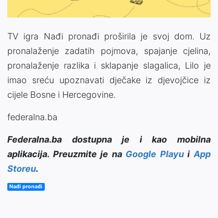
TV igra Nađi pronađi proširila je svoj dom. Uz
pronalaženje zadatih pojmova, spajanje cjelina,
pronalaženje razlika i sklapanje slagalica, Lilo je
imao sreću upoznavati dječake iz djevojčice iz
cijele Bosne i Hercegovine.
federalna.ba
Federalna.ba dostupna je i kao mobilna
aplikacija. Preuzmite je na
Google Playu
i
App
Storeu
.
Nađi pronađi