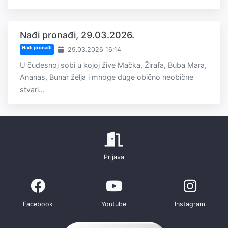
Nađi pronađi, 29.03.2026.
Nađi pronađi
29.03.2026 16:14
U čudesnoj sobi u kojoj žive Mačka, Žirafa, Buba Mara,
Ananas, Bunar želja i mnoge duge obično neobične
stvari...
Prijava
Facebook
Youtube
Instagram