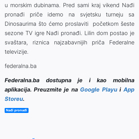
u morskim dubinama. Pred sami kraj vikend Nađi
pronađi priče idemo na svjetsku turneju sa
Dinosaurima što ćemo proslaviti početkom šeste
sezone TV igre Nađi pronađi. Lilin dom postao je
svaštara, riznica najzabavnijih priča Federalne
televizije.
federalna.ba
Federalna.ba dostupna je i kao mobilna
aplikacija. Preuzmite je na
Google Playu
i
App
Storeu
.
Nađi pronađi