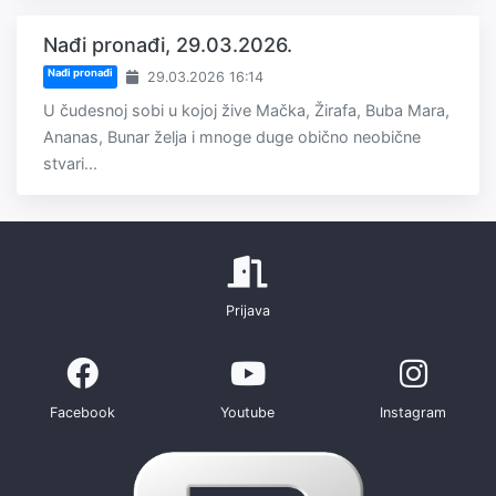
Nađi pronađi, 29.03.2026.
Nađi pronađi
29.03.2026 16:14
U čudesnoj sobi u kojoj žive Mačka, Žirafa, Buba Mara,
Ananas, Bunar želja i mnoge duge obično neobične
stvari...
Prijava
Facebook
Youtube
Instagram