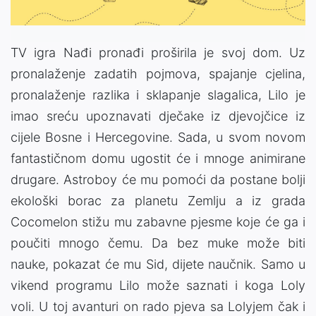
TV igra Nađi pronađi proširila je svoj dom. Uz
pronalaženje zadatih pojmova, spajanje cjelina,
pronalaženje razlika i sklapanje slagalica, Lilo je
imao sreću upoznavati dječake iz djevojčice iz
cijele Bosne i Hercegovine. Sada, u svom novom
fantastičnom domu ugostit će i mnoge animirane
drugare. Astroboy će mu pomoći da postane bolji
ekološki borac za planetu Zemlju a iz grada
Cocomelon stižu mu zabavne pjesme koje će ga i
poučiti mnogo čemu. Da bez muke može biti
nauke, pokazat će mu Sid, dijete naučnik. Samo u
vikend programu Lilo može saznati i koga Loly
voli. U toj avanturi on rado pjeva sa Lolyjem čak i